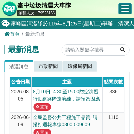
臺中垃圾清運大車隊
瀏覽人次：79523166
霧峰區清潔隊於115年8月25日(星期二)舉辦「
首頁
最新消息
大肚區清潔隊於115年8月25日(星期二)舉辦「
北屯區清潔隊於115年8月11日(星期二)舉辦「
最新消息
外埔區清潔隊於115年8月18日(星期二)舉辦「
市政新聞
環保局新聞
清運消息
石岡區清潔隊於115年8月18日(星期二)舉辦「清
東勢區清潔隊於115年8月18日(星期二)舉辦「清
公告日期
主題
點閱次數
全民監督公共工程施工品質, 請撥打通報專線0800-00
2026-08-
8月10日14:30至15:00防空演習
336
05
行動網路降速演練，請預為因應
防堵非洲豬瘟總動員，因應非洲豬瘟疫情，市民端
置頂
因應非洲豬瘟疫情，市民端廚餘收運排出方式不變
2026-06-
全民監督公共工程施工品質, 請
1110
09
撥打通報專線0800-009609
8月10日14:30至15:00防空演習行動網路降速演練
置頂