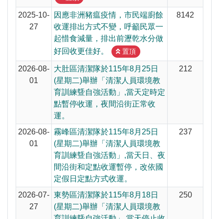
2025-10-
因應非洲豬瘟疫情，市民端廚餘
8142
27
收運排出方式不變，呼籲民眾一
起惜食減量，排出前瀝乾水分做
好回收更佳好。
置頂
2026-08-
大肚區清潔隊於115年8月25日
212
01
(星期二)舉辦「清潔人員環境教
育訓練曁自強活動」,當天定時定
點暫停收運，夜間沿街正常收
運。
2026-08-
霧峰區清潔隊於115年8月25日
237
01
(星期二)舉辦「清潔人員環境教
育訓練曁自強活動」,當天日、夜
間沿街和定點收運暫停，改依國
定假日定點方式收運。
2026-07-
東勢區清潔隊於115年8月18日
250
27
(星期二)舉辦「清潔人員環境教
育訓練曁自強活動」,當天停止收