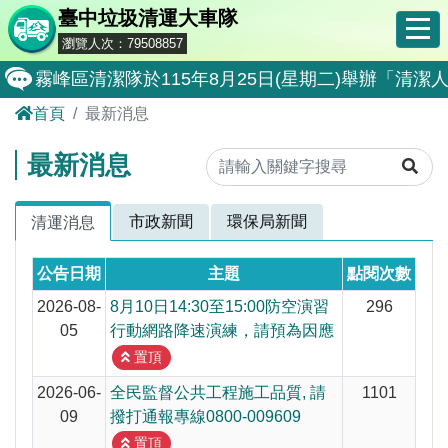
臺中垃圾清運大車隊
瀏覽人次：79508857
霧峰區清潔隊於115年8月25日(星期二)舉辦「
首頁
最新消息
大肚區清潔隊於115年8月25日(星期二)舉辦「
北屯區清潔隊於115年8月11日(星期二)舉辦「
最新消息
外埔區清潔隊於115年8月18日(星期二)舉辦「
市政新聞
環保局新聞
清運消息
石岡區清潔隊於115年8月18日(星期二)舉辦「清
東勢區清潔隊於115年8月18日(星期二)舉辦「清
公告日期
主題
點閱次數
全民監督公共工程施工品質, 請撥打通報專線0800-00
2026-08-
8月10日14:30至15:00防空演習
296
05
行動網路降速演練，請預為因應
防堵非洲豬瘟總動員，因應非洲豬瘟疫情，市民端
置頂
因應非洲豬瘟疫情，市民端廚餘收運排出方式不變
2026-06-
全民監督公共工程施工品質, 請
1101
09
撥打通報專線0800-009609
8月10日14:30至15:00防空演習行動網路降速演練
置頂