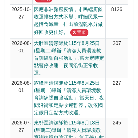
2025-10-
因應非洲豬瘟疫情，市民端廚餘
8126
27
收運排出方式不變，呼籲民眾一
起惜食減量，排出前瀝乾水分做
好回收更佳好。
置頂
2026-08-
大肚區清潔隊於115年8月25日
207
01
(星期二)舉辦「清潔人員環境教
育訓練曁自強活動」,當天定時定
點暫停收運，夜間沿街正常收
運。
2026-08-
霧峰區清潔隊於115年8月25日
227
01
(星期二)舉辦「清潔人員環境教
育訓練曁自強活動」,當天日、夜
間沿街和定點收運暫停，改依國
定假日定點方式收運。
2026-07-
東勢區清潔隊於115年8月18日
245
27
(星期二)舉辦「清潔人員環境教
育訓練曁自強活動」,當天停止收