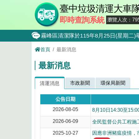
臺中垃圾清運大車
即時查詢系統
瀏覽人次：795
霧峰區清潔隊於115年8月25日(星
大肚區清潔隊於115年8月25日(星期
首頁
最新消息
北屯區清潔隊於115年8月11日(星
最新消息
外埔區清潔隊於115年8月18日(星
石岡區清潔隊於115年8月18日(星期
市政新聞
環保局新聞
清運消息
東勢區清潔隊於115年8月18日(星期
公告日期
全民監督公共工程施工品質, 請撥打通報專線0
2026-08-05
8月10日14:30至
防堵非洲豬瘟總動員，因應非洲豬瘟疫
2026-06-09
全民監督公共工程施工品
因應非洲豬瘟疫情，市民端廚餘收運排
2025-10-27
因應非洲豬瘟疫情，