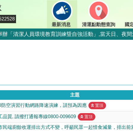
隊
22528
最新消息
清運點動態查詢
國
期二)舉辦「清潔人員環境教育訓練曁自強活動」,當天日、
二)舉辦「清潔人員環境教育訓練曁自強活動」,當天定時定
期二)舉辦「清潔人員環境教育訓練曁自強活動」,當天日、
期二)舉辦「清潔人員環境教育訓練曁自強活動」,當天日、
二)舉辦「清潔人員環境教育訓練曁自強活動」,當天停止收
二)舉辦「清潔人員環境教育訓練曁自強活動」,當天停止收
主題
800-009609
15:00防空演習行動網路降速演練，請預為因應
置頂
情，市民端廚餘收運排出方式不變，呼籲民眾一起惜食減
質, 請撥打通報專線0800-009609
置頂
出方式不變，呼籲民眾一起惜食減量，排出前瀝乾水分做
市民端廚餘收運排出方式不變，呼籲民眾一起惜食減量，排出前