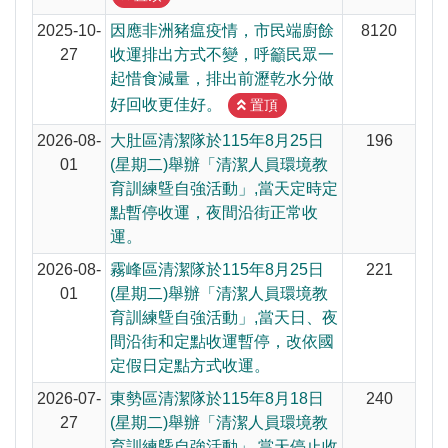
2025-10-
因應非洲豬瘟疫情，市民端廚餘
8120
27
收運排出方式不變，呼籲民眾一
起惜食減量，排出前瀝乾水分做
好回收更佳好。
置頂
2026-08-
大肚區清潔隊於115年8月25日
196
01
(星期二)舉辦「清潔人員環境教
育訓練曁自強活動」,當天定時定
點暫停收運，夜間沿街正常收
運。
2026-08-
霧峰區清潔隊於115年8月25日
221
01
(星期二)舉辦「清潔人員環境教
育訓練曁自強活動」,當天日、夜
間沿街和定點收運暫停，改依國
定假日定點方式收運。
2026-07-
東勢區清潔隊於115年8月18日
240
27
(星期二)舉辦「清潔人員環境教
育訓練曁自強活動」,當天停止收