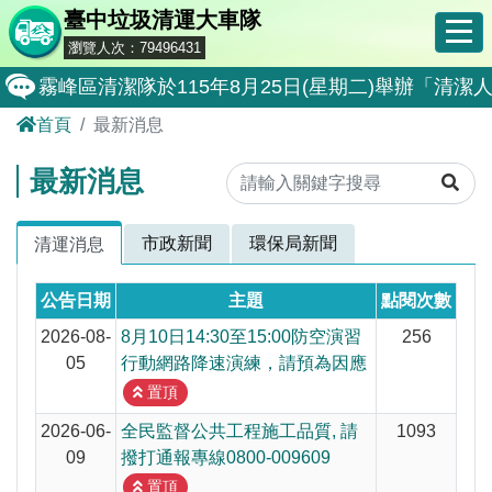
臺中垃圾清運大車隊
瀏覽人次：79496431
霧峰區清潔隊於115年8月25日(星期二)舉辦「
首頁
最新消息
大肚區清潔隊於115年8月25日(星期二)舉辦「
北屯區清潔隊於115年8月11日(星期二)舉辦「
最新消息
外埔區清潔隊於115年8月18日(星期二)舉辦「
市政新聞
環保局新聞
清運消息
石岡區清潔隊於115年8月18日(星期二)舉辦「清
東勢區清潔隊於115年8月18日(星期二)舉辦「清
公告日期
主題
點閱次數
全民監督公共工程施工品質, 請撥打通報專線0800-00
2026-08-
8月10日14:30至15:00防空演習
256
05
行動網路降速演練，請預為因應
防堵非洲豬瘟總動員，因應非洲豬瘟疫情，市民端
置頂
因應非洲豬瘟疫情，市民端廚餘收運排出方式不變
2026-06-
全民監督公共工程施工品質, 請
1093
09
撥打通報專線0800-009609
8月10日14:30至15:00防空演習行動網路降速演練
置頂