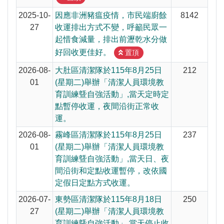
2025-10-
因應非洲豬瘟疫情，市民端廚餘
8142
27
收運排出方式不變，呼籲民眾一
起惜食減量，排出前瀝乾水分做
好回收更佳好。
置頂
2026-08-
大肚區清潔隊於115年8月25日
212
01
(星期二)舉辦「清潔人員環境教
育訓練曁自強活動」,當天定時定
點暫停收運，夜間沿街正常收
運。
2026-08-
霧峰區清潔隊於115年8月25日
237
01
(星期二)舉辦「清潔人員環境教
育訓練曁自強活動」,當天日、夜
間沿街和定點收運暫停，改依國
定假日定點方式收運。
2026-07-
東勢區清潔隊於115年8月18日
250
27
(星期二)舉辦「清潔人員環境教
育訓練曁自強活動」,當天停止收