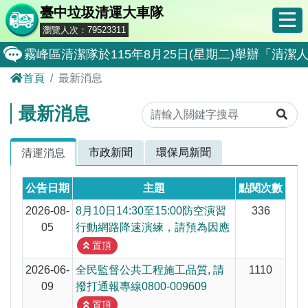
臺中垃圾清運大車隊
瀏覽人次：79523311
霧峰區清潔隊於115年8月25日(星期二)舉辦「
首頁
最新消息
大肚區清潔隊於115年8月25日(星期二)舉辦「
北屯區清潔隊於115年8月11日(星期二)舉辦「
最新消息
外埔區清潔隊於115年8月18日(星期二)舉辦「
市政新聞
環保局新聞
清運消息
石岡區清潔隊於115年8月18日(星期二)舉辦「清
東勢區清潔隊於115年8月18日(星期二)舉辦「清
公告日期
主題
點閱次數
全民監督公共工程施工品質, 請撥打通報專線0800-00
2026-08-
8月10日14:30至15:00防空演習
336
05
行動網路降速演練，請預為因應
防堵非洲豬瘟總動員，因應非洲豬瘟疫情，市民端
置頂
因應非洲豬瘟疫情，市民端廚餘收運排出方式不變
2026-06-
全民監督公共工程施工品質, 請
1110
09
撥打通報專線0800-009609
8月10日14:30至15:00防空演習行動網路降速演練
置頂