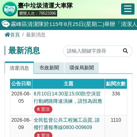
臺中垃圾清運大車隊
瀏覽人次：79523396
霧峰區清潔隊於115年8月25日(星期二)舉辦「
首頁
最新消息
大肚區清潔隊於115年8月25日(星期二)舉辦「
北屯區清潔隊於115年8月11日(星期二)舉辦「
最新消息
外埔區清潔隊於115年8月18日(星期二)舉辦「
市政新聞
環保局新聞
清運消息
石岡區清潔隊於115年8月18日(星期二)舉辦「清
東勢區清潔隊於115年8月18日(星期二)舉辦「清
公告日期
主題
點閱次數
全民監督公共工程施工品質, 請撥打通報專線0800-00
2026-08-
8月10日14:30至15:00防空演習
336
05
行動網路降速演練，請預為因應
防堵非洲豬瘟總動員，因應非洲豬瘟疫情，市民端
置頂
因應非洲豬瘟疫情，市民端廚餘收運排出方式不變
2026-06-
全民監督公共工程施工品質, 請
1110
09
撥打通報專線0800-009609
8月10日14:30至15:00防空演習行動網路降速演練
置頂