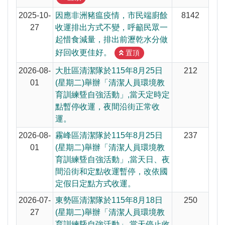
2025-10-
因應非洲豬瘟疫情，市民端廚餘
8142
27
收運排出方式不變，呼籲民眾一
起惜食減量，排出前瀝乾水分做
好回收更佳好。
置頂
2026-08-
大肚區清潔隊於115年8月25日
212
01
(星期二)舉辦「清潔人員環境教
育訓練曁自強活動」,當天定時定
點暫停收運，夜間沿街正常收
運。
2026-08-
霧峰區清潔隊於115年8月25日
237
01
(星期二)舉辦「清潔人員環境教
育訓練曁自強活動」,當天日、夜
間沿街和定點收運暫停，改依國
定假日定點方式收運。
2026-07-
東勢區清潔隊於115年8月18日
250
27
(星期二)舉辦「清潔人員環境教
育訓練曁自強活動」,當天停止收