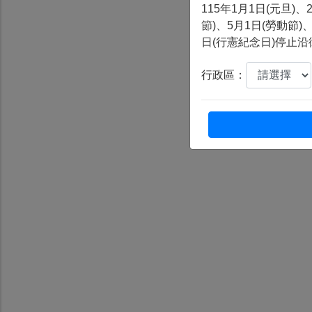
大肚區清潔隊於115年8月25日(星期二)舉辦「
115年1月1日(元旦)
節)、5月1日(勞動節)、
日(行憲紀念日)停止
行政區：