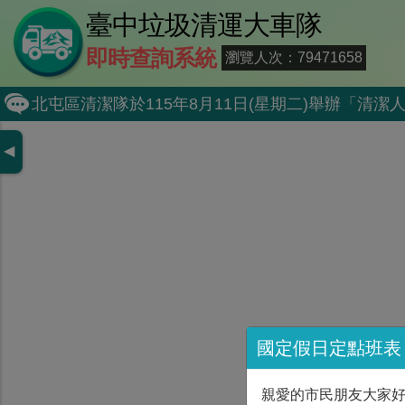
臺中垃圾清運大車隊
即時查詢系統
瀏覽人次：79471658
北屯區清潔隊於115年8月11日(星期二)舉辦「
外埔區清潔隊於115年8月18日(星期二)舉辦「
◀
石岡區清潔隊於115年8月18日(星期二)舉辦「清
東勢區清潔隊於115年8月18日(星期二)舉辦「清
全民監督公共工程施工品質, 請撥打通報專線0800-00
防堵非洲豬瘟總動員，因應非洲豬瘟疫情，市民端
因應非洲豬瘟疫情，市民端廚餘收運排出方式不變
8月10日14:30至15:00防空演習行動網路降速演練
國定假日定點班表
霧峰區清潔隊於115年8月25日(星期二)舉辦「
親愛的市民朋友大家