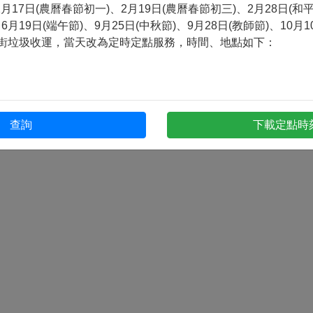
清潔人員環境教育訓練曁自強活動」,當天定時定點暫停收運
、2月17日(農曆春節初一)、2月19日(農曆春節初三)、2月28日(和
6月19日(端午節)、9月25日(中秋節)、9月28日(教師節)、10月1
沿街垃圾收運，當天改為定時定點服務，時間、地點如下：
查詢