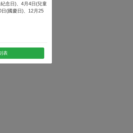
，夜間沿街正常收運。
平紀念日)、4月4日(兒童
0日(國慶日)、12月25