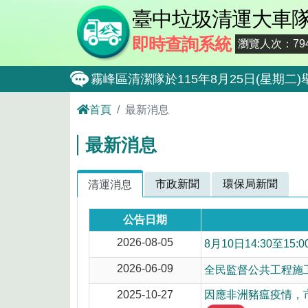
臺中垃圾清運大車
即時查詢系統
瀏覽人次：794
霧峰區清潔隊於115年8月25日(星
大肚區清潔隊於115年8月25日(星期
首頁
最新消息
北屯區清潔隊於115年8月11日(星
最新消息
外埔區清潔隊於115年8月18日(星
石岡區清潔隊於115年8月18日(星期
市政新聞
環保局新聞
清運消息
東勢區清潔隊於115年8月18日(星期
公告日期
全民監督公共工程施工品質, 請撥打通報專線0
2026-08-05
8月10日14:30至
防堵非洲豬瘟總動員，因應非洲豬瘟疫
2026-06-09
全民監督公共工程施工品
因應非洲豬瘟疫情，市民端廚餘收運排
2025-10-27
因應非洲豬瘟疫情，