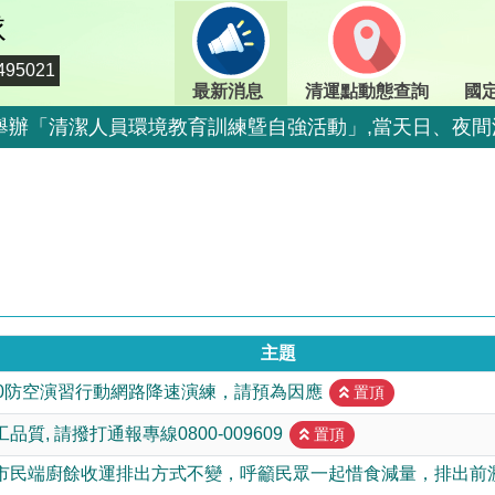
隊
95021
最新消息
清運點動態查詢
國
期二)舉辦「清潔人員環境教育訓練曁自強活動」,當天日、
二)舉辦「清潔人員環境教育訓練曁自強活動」,當天定時定
期二)舉辦「清潔人員環境教育訓練曁自強活動」,當天日、
期二)舉辦「清潔人員環境教育訓練曁自強活動」,當天日、
二)舉辦「清潔人員環境教育訓練曁自強活動」,當天停止收
二)舉辦「清潔人員環境教育訓練曁自強活動」,當天停止收
主題
800-009609
15:00防空演習行動網路降速演練，請預為因應
置頂
情，市民端廚餘收運排出方式不變，呼籲民眾一起惜食減
質, 請撥打通報專線0800-009609
置頂
出方式不變，呼籲民眾一起惜食減量，排出前瀝乾水分做
市民端廚餘收運排出方式不變，呼籲民眾一起惜食減量，排出前