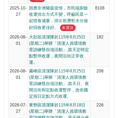
2025-10-
因應非洲豬瘟疫情，市民端廚餘
8108
27
收運排出方式不變，呼籲民眾一
起惜食減量，排出前瀝乾水分做
好回收更佳好。
置頂
2026-08-
大肚區清潔隊於115年8月25日
182
01
(星期二)舉辦「清潔人員環境教
育訓練曁自強活動」,當天定時定
點暫停收運，夜間沿街正常收
運。
2026-08-
霧峰區清潔隊於115年8月25日
208
01
(星期二)舉辦「清潔人員環境教
育訓練曁自強活動」,當天日、夜
間沿街和定點收運暫停，改依國
定假日定點方式收運。
2026-07-
東勢區清潔隊於115年8月18日
226
27
(星期二)舉辦「清潔人員環境教
育訓練曁自強活動」,當天停止收