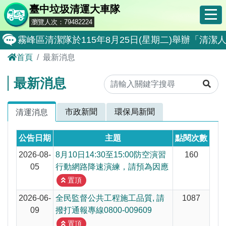
臺中垃圾清運大車隊
瀏覽人次：79482224
霧峰區清潔隊於115年8月25日(星期二)舉辦「
首頁
最新消息
大肚區清潔隊於115年8月25日(星期二)舉辦「
北屯區清潔隊於115年8月11日(星期二)舉辦「
最新消息
外埔區清潔隊於115年8月18日(星期二)舉辦「
市政新聞
環保局新聞
清運消息
石岡區清潔隊於115年8月18日(星期二)舉辦「清
東勢區清潔隊於115年8月18日(星期二)舉辦「清
公告日期
主題
點閱次數
全民監督公共工程施工品質, 請撥打通報專線0800-00
2026-08-
8月10日14:30至15:00防空演習
160
05
行動網路降速演練，請預為因應
防堵非洲豬瘟總動員，因應非洲豬瘟疫情，市民端
置頂
因應非洲豬瘟疫情，市民端廚餘收運排出方式不變
2026-06-
全民監督公共工程施工品質, 請
1087
09
撥打通報專線0800-009609
8月10日14:30至15:00防空演習行動網路降速演練
置頂