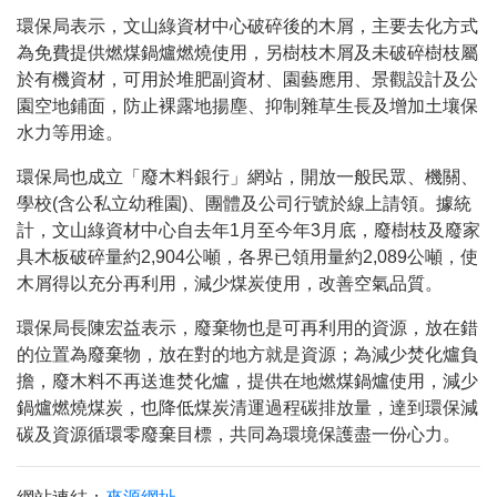
環保局表示，文山綠資材中心破碎後的木屑，主要去化方式
為免費提供燃煤鍋爐燃燒使用，另樹枝木屑及未破碎樹枝屬
於有機資材，可用於堆肥副資材、園藝應用、景觀設計及公
園空地鋪面，防止裸露地揚塵、抑制雜草生長及增加土壤保
水力等用途。
環保局也成立「廢木料銀行」網站，開放一般民眾、機關、
學校
(
含公私立幼稚園
)
、團體及公司行號於線上請領。據統
計，文山綠資材中心自去年
1
月至今年
3
月底，廢樹枝及廢家
具木板破碎量約
2,904
公噸，各界已領用量約
2,089
公噸，使
木屑得以充分再利用，減少煤炭使用，改善空氣品質。
環保局長陳宏益表示，廢棄物也是可再利用的資源，放在錯
的位置為廢棄物，放在對的地方就是資源；為減少焚化爐負
擔，廢木料不再送進焚化爐，提供在地燃煤鍋爐使用，減少
鍋爐燃燒煤炭，也降低煤炭清運過程碳排放量，達到環保減
碳及資源循環零廢棄目標，共同為環境保護盡一份心力。