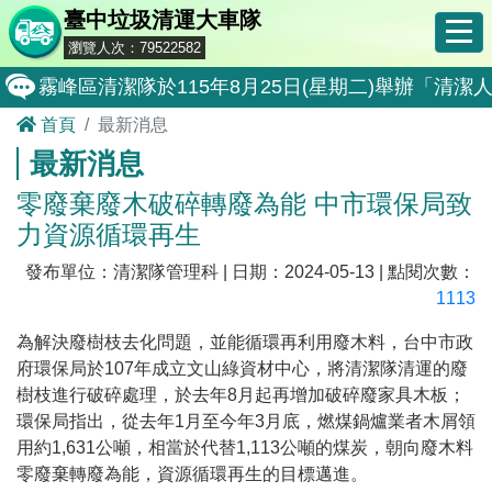
臺中垃圾清運大車隊
瀏覽人次：79522582
霧峰區清潔隊於115年8月25日(星期二)舉辦「
首頁
最新消息
大肚區清潔隊於115年8月25日(星期二)舉辦「
最新消息
北屯區清潔隊於115年8月11日(星期二)舉辦「
零廢棄廢木破碎轉廢為能 中市環保局致
外埔區清潔隊於115年8月18日(星期二)舉辦「
力資源循環再生
石岡區清潔隊於115年8月18日(星期二)舉辦「清
發布單位：清潔隊管理科 | 日期：2024-05-13 | 點閱次數：
東勢區清潔隊於115年8月18日(星期二)舉辦「清
1113
全民監督公共工程施工品質, 請撥打通報專線0800-00
為解決廢樹枝去化問題，並能循環再利用廢木料，台中市政
府環保局於
107
年成立文山綠資材中心，將清潔隊清運的廢
防堵非洲豬瘟總動員，因應非洲豬瘟疫情，市民端
樹枝進行破碎處理，於去年
8
月起再增加破碎廢家具木板；
因應非洲豬瘟疫情，市民端廚餘收運排出方式不變
環保局指出，從去年
1
月至今年
3
月底，燃煤鍋爐業者木屑領
用約
1,631
公噸，相當於代替
1,113
公噸的煤炭，朝向廢木料
8月10日14:30至15:00防空演習行動網路降速演練
零廢棄轉廢為能，資源循環再生的目標邁進。