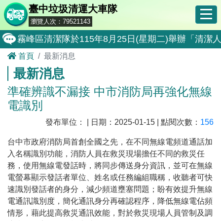
臺中垃圾清運大車隊
瀏覽人次：79521143
霧峰區清潔隊於115年8月25日(星期二)舉辦「
首頁
最新消息
大肚區清潔隊於115年8月25日(星期二)舉辦「
最新消息
北屯區清潔隊於115年8月11日(星期二)舉辦「
準確辨識不漏接 中市消防局再強化無線
外埔區清潔隊於115年8月18日(星期二)舉辦「
電識別
石岡區清潔隊於115年8月18日(星期二)舉辦「清
發布單位： | 日期：2025-01-15 | 點閱次數：
156
東勢區清潔隊於115年8月18日(星期二)舉辦「清
台中市政府消防局首創全國之先，在不同無線電頻道通話加
全民監督公共工程施工品質, 請撥打通報專線0800-00
入名稱識別功能，消防人員在救災現場擔任不同的救災任
務，使用無線電發話時，將同步傳送身分資訊，並可在無線
防堵非洲豬瘟總動員，因應非洲豬瘟疫情，市民端
電螢幕顯示發話者單位、姓名或任務編組職稱，收聽者可快
因應非洲豬瘟疫情，市民端廚餘收運排出方式不變
速識別發話者的身分，減少頻道壅塞問題；盼有效提升無線
電通訊識別度，簡化通訊身分再確認程序，降低無線電佔頻
8月10日14:30至15:00防空演習行動網路降速演練
情形，藉此提高救災通訊效能，對於救災現場人員管制及調