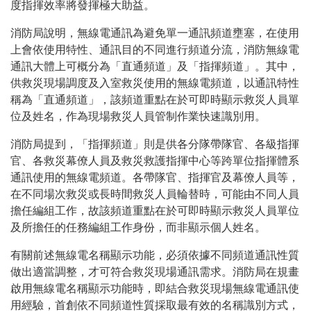
度指揮效率將發揮極大助益。
消防局說明，無線電通訊為避免單一通訊頻道壅塞，在使用
上會依使用特性、通訊目的不同進行頻道分流，消防無線電
通訊大體上可概分為「直通頻道」及「指揮頻道」。其中，
供救災現場調度及入室救災使用的無線電頻道，以通訊特性
稱為「直通頻道」，該頻道重點在於可即時顯示救災人員單
位及姓名，作為現場救災人員管制作業快速識別用。
消防局提到，「指揮頻道」則是供各分隊帶隊官、各級指揮
官、各救災幕僚人員及救災救護指揮中心等跨單位指揮體系
通訊使用的無線電頻道。各帶隊官、指揮官及幕僚人員等，
在不同場次救災或長時間救災人員輪替時，可能由不同人員
擔任編組工作，故該頻道重點在於可即時顯示救災人員單位
及所擔任的任務編組工作身份，而非顯示個人姓名。
有關前述無線電名稱顯示功能，必須依據不同頻道通訊性質
做出適當調整，才可符合救災現場通訊需求。消防局在規畫
啟用無線電名稱顯示功能時，即結合救災現場無線電通訊使
用經驗，首創依不同頻道性質採取最有效的名稱識別方式，