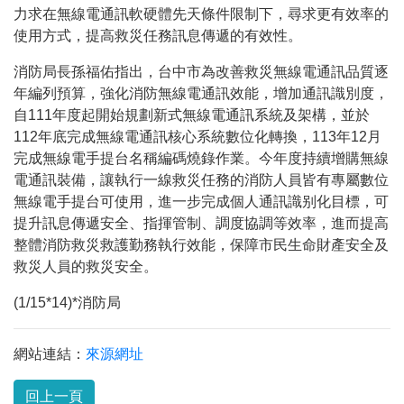
力求在無線電通訊軟硬體先天條件限制下，尋求更有效率的
使用方式，提高救災任務訊息傳遞的有效性。
消防局長孫福佑指出，台中市為改善救災無線電通訊品質逐
年編列預算，強化消防無線電通訊效能，增加通訊識別度，
自
111
年度起開始規劃新式無線電通訊系統及架構，並於
112
年底完成無線電通訊核心系統數位化轉換，
113
年
12
月
完成無線電手提台名稱編碼燒錄作業。今年度持續增購無線
電通訊裝備，讓執行一線救災任務的消防人員皆有專屬數位
無線電手提台可使用，進一步完成個人通訊識别化目標，可
提升訊息傳遞安全、指揮管制、調度協調等效率，進而提高
整體消防救災救護勤務執行效能，保障市民生命財產安全及
救災人員的救災安全。
(1/15*14)*消防局
網站連結：
來源網址
回上一頁