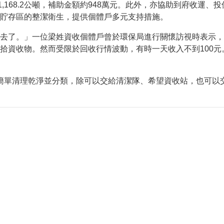
動網路降速演練，請預為因應
1,168.2公噸，補助金額約948萬元。此外，亦協助到府收運
貯存區的整潔衛生，提供個體戶多元支持措施。
去了。」一位梁姓資收個體戶曾於環保局進行關懷訪視時表示，
資收物。然而受限於回收行情波動，有時一天收入不到100元。
單清理乾淨並分類，除可以交給清潔隊、希望資收站，也可以