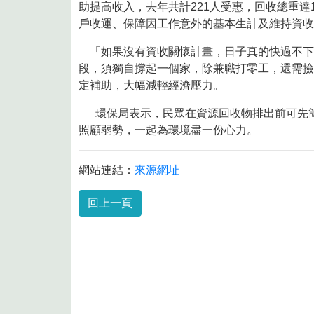
8月10日14:30至15:00防空演習行
助提高收入，去年共計221人受惠，回收總重達
戶收運、保障因工作意外的基本生計及維持資收
「如果沒有資收關懷計畫，日子真的快過不下
段，須獨自撐起一個家，除兼職打零工，還需撿拾
定補助，大幅減輕經濟壓力。
環保局表示，民眾在資源回收物排出前可先簡
照顧弱勢，一起為環境盡一份心力。
網站連結：
來源網址
回上一頁