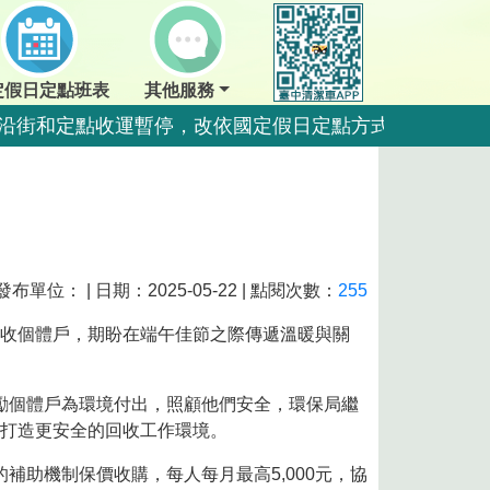
定假日定點班表
其他服務
夜間沿街和定點收運暫停，改依國定假日定點方式收運。
點暫停收運，夜間沿街正常收運。
夜間沿街和定點收運暫停，改依國定假日定點方式收運。
夜間沿街和定點收運暫停，改依國定假日定點方式收運。
運一日。
發布單位： | 日期：2025-05-22 | 點閱次數：
255
運一日。
資收個體戶，期盼在端午佳節之際傳遞溫暖與關
勵個體戶為環境付出，照顧他們安全，環保局繼
量，排出前瀝乾水分做好回收更佳好。
打造更安全的回收工作環境。
好回收更佳好。
助機制保價收購，每人每月最高5,000元，協