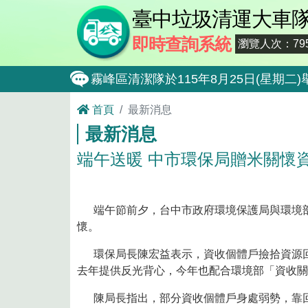
臺中垃圾清運大車
即時查詢系統
瀏覽人次：795
霧峰區清潔隊於115年8月25日(星
大肚區清潔隊於115年8月25日(星期
首頁
最新消息
最新消息
北屯區清潔隊於115年8月11日(星
端午送暖 中市環保局贈米關懷
外埔區清潔隊於115年8月18日(星
石岡區清潔隊於115年8月18日(星期
東勢區清潔隊於115年8月18日(星期
端午節前夕，台中市政府環境保護局與環境部攜
懷。
全民監督公共工程施工品質, 請撥打通報專線0
環保局長陳宏益表示，資收個體戶撿拾資源回
防堵非洲豬瘟總動員，因應非洲豬瘟疫
去年提供反光背心，今年也配合環境部「資收關
因應非洲豬瘟疫情，市民端廚餘收運排
陳局長指出，部分資收個體戶身處弱勢，靠回收