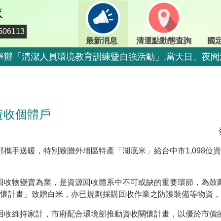
隊
06113
最新消息
清運點動態查詢
國
期二)舉辦「清潔人員環境教育訓練曁自強活動」,當天日、
二)舉辦「清潔人員環境教育訓練曁自強活動」,當天定時定
期二)舉辦「清潔人員環境教育訓練曁自強活動」,當天日、
資收個體戶
期二)舉辦「清潔人員環境教育訓練曁自強活動」,當天日、
二)舉辦「清潔人員環境教育訓練曁自強活動」,當天停止收
二)舉辦「清潔人員環境教育訓練曁自強活動」,當天停止收
手送暖，特別致贈外埔區特產「湖底米」給台中市1,098位
800-009609
收物變賣為業，是資源回收體系中不可或缺的重要環節，為鼓
情，市民端廚餘收運排出方式不變，呼籲民眾一起惜食減
懷計畫」致贈白米，亦已規劃採購回收作業之防護裝備等物資，
出方式不變，呼籲民眾一起惜食減量，排出前瀝乾水分做
維持家計，市府配合環境部推動資收關懷計畫，以優於市價的補