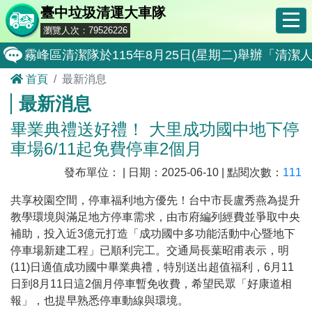
臺中垃圾清運大車隊
瀏覽人次：79526226
霧峰區清潔隊於115年8月25日(星期二)舉辦「
首頁
最新消息
大肚區清潔隊於115年8月25日(星期二)舉辦「
最新消息
北屯區清潔隊於115年8月11日(星期二)舉辦「
畢業典禮送好禮！ 大里成功國中地下停
外埔區清潔隊於115年8月18日(星期二)舉辦「
車場6/11起免費停車2個月
石岡區清潔隊於115年8月18日(星期二)舉辦「清
發布單位： | 日期：2025-06-10 | 點閱次數：
111
東勢區清潔隊於115年8月18日(星期二)舉辦「清
共享校園空間，停車福利地方優先！台中市長盧秀燕為提升
全民監督公共工程施工品質, 請撥打通報專線0800-00
教學環境與滿足地方停車需求，由市府編列經費並爭取中央
補助，投入近
3
億元打造「成功國中多功能活動中心暨地下
防堵非洲豬瘟總動員，因應非洲豬瘟疫情，市民端
停車場新建工程」已順利完工。交通局長葉昭甫表示，明
因應非洲豬瘟疫情，市民端廚餘收運排出方式不變
(11)
日適值成功國中畢業典禮，特別送出超值福利，
6
月
11
日到
8
月
11
日這
2
個月停車暫免收費，希望民眾「好康道相
8月10日14:30至15:00防空演習行動網路降速演練
報」，也提早熟悉停車動線與環境。