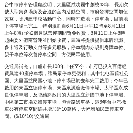
台中市停車管理處說明，大里區成功國中創校
43
年，長期欠
缺大型集會場所及合適的室內活動空間，市府發揮空間加值
效益，除興建學校活動中心，同時打造地下停車場，目前地
下停車場已完工，特別規劃自
6
月
11
日中午
12
時至
8
月
11
日
上午
8
時止的
2
個月試營運期間暫免收費，
8
月
11
日上午
8
時
起由委外廠商營運並開始收費，屆時將提供提供車牌辨識、
多卡通及行動支付等多元服務，停車場內亦規劃身障車位、
親子車位等友善停車空間，方便民眾使用。
交通局補充，自盧市長
108
年上任至今，市府已投入百億經
費興建
40
座停車場，讓民眾停車更便利，其中北屯區舊社公
園、大里區益民國小地下停車場已於去年完工啟用；今年已
啟用的東區立德停車場、東區泉源糖廠停車場、太平區永成
長億停車場，及陸續將啟用的大里區立新國中地下停車場、
中區第二市場立體停車場，包含路邊車格，這
6
年台中汽機
車公有停車空間總共增加近
10
萬格，大幅增加民眾停車空
間。(6/10*10)*
交通局