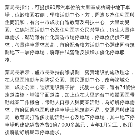
葉局長指出，可提供
90
席汽車位的大里區成功國中地下車
場，位於校園右側，學校活動中心下方，周遭多為住宅區與
住商混和，有台中市成功自造教育及科技中心、大里幼兒
園、仁德社區活動中心及住宅區等公民營單位，衍生大量停
車需求，鄰近雖有仁化黃昏市場停車場，停車位仍供不應
求，考量停車需求甚高，市府配合校方活動中心闢建同時規
劃地下一層停車場，盼藉由試營運反饋增加優化停車服
務。
葉局長表示，盧市長秉持前瞻規劃、落實建設的施政理念，
在大里區推動草湖防災公園、國民運動中心，改善塗城公
園、成功公園，陸續開設親子館、托嬰中心等，還有
74
號快
速道路橋下增設平面道路，加上位在大里的台中軟體園區帶
動就業工作機會，帶動人口移入與商業活動，為紓解停車需
求，市府因應屯區興建停車場土地規劃不易，交通局與建設
局、教育局打造多功能活動中心及地下停車場，其中地下停
車場興建總經費為費
1
億
7,000
多萬元，今年
1
月完工，啟用
後將能紓解民眾停車需求。