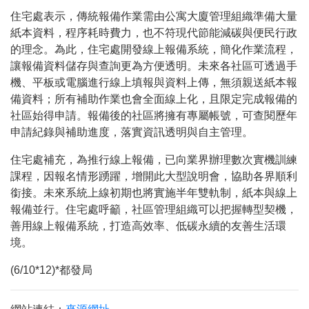
住宅處表示，傳統報備作業需由公寓大廈管理組織準備大量
紙本資料，程序耗時費力，也不符現代節能減碳與便民行政
的理念。為此，住宅處開發線上報備系統，簡化作業流程，
讓報備資料儲存與查詢更為方便透明。未來各社區可透過手
機、平板或電腦進行線上填報與資料上傳，無須親送紙本報
備資料；所有補助作業也會全面線上化，且限定完成報備的
社區始得申請。報備後的社區將擁有專屬帳號，可查閱歷年
申請紀錄與補助進度，落實資訊透明與自主管理。
住宅處補充，為推行線上報備，已向業界辦理數次實機訓練
課程，因報名情形踴躍，增開此大型說明會，協助各界順利
銜接。未來系統上線初期也將實施半年雙軌制，紙本與線上
報備並行。住宅處呼籲，社區管理組織可以把握轉型契機，
善用線上報備系統，打造高效率、低碳永續的友善生活環
境。
(6/10*12)*都發局