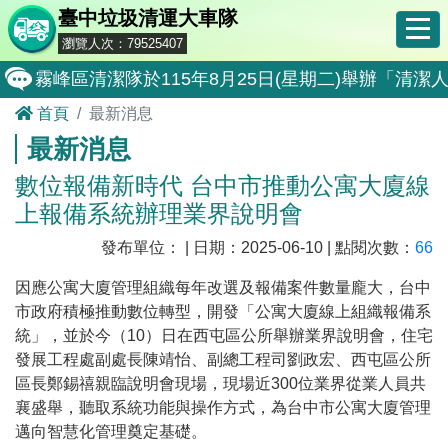
臺中垃圾清運大車隊
瀏覽人次：79525407
霧峰區清潔隊於115年8月25日(星期二)舉辦「
首頁
最新消息
大肚區清潔隊於115年8月25日(星期二)舉辦「
最新消息
北屯區清潔隊於115年8月11日(星期二)舉辦「
數位報備新時代 台中市推動公寓大廈線
外埔區清潔隊於115年8月18日(星期二)舉辦「
上報備系統辦理業界說明會
石岡區清潔隊於115年8月18日(星期二)舉辦「清
發布單位： | 日期：2025-06-10 | 點閱次數：
66
東勢區清潔隊於115年8月18日(星期二)舉辦「清
因應公寓大廈管理組織每年改選及報備案件數量龐大，台中
全民監督公共工程施工品質, 請撥打通報專線0800-00
市政府積極推動數位轉型，開發「公寓大廈線上組織報備系
統」，並於今（10）日在西屯區公所舉辦業界說明會，住宅
防堵非洲豬瘟總動員，因應非洲豬瘟疫情，市民端
發展工程處副處長陳靖怡、副總工程司劉政宏、西屯區公所
因應非洲豬瘟疫情，市民端廚餘收運排出方式不變
區長鄭錫禧親臨說明會現場，現場近300位業界從業人員共
襄盛舉，聽取系統功能與操作方式，為台中市公寓大廈管理
8月10日14:30至15:00防空演習行動網路降速演練
邁向智慧化管理奠定基礎。