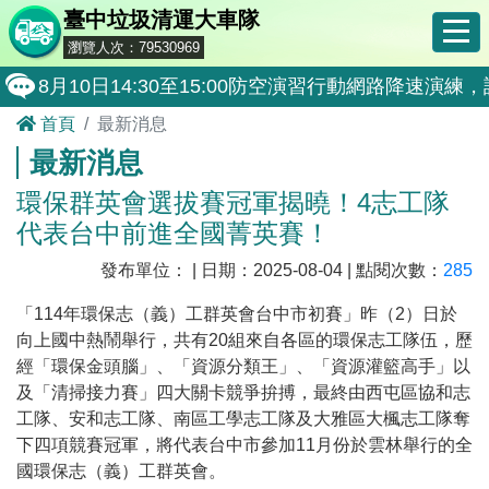
臺中垃圾清運大車隊
瀏覽人次：79530969
8月10日14:30至15:00防空演習行動網路降速演練
首頁
最新消息
霧峰區清潔隊於115年8月25日(星期二)舉辦「
最新消息
大肚區清潔隊於115年8月25日(星期二)舉辦「
環保群英會選拔賽冠軍揭曉！4志工隊
北屯區清潔隊於115年8月11日(星期二)舉辦「
代表台中前進全國菁英賽！
外埔區清潔隊於115年8月18日(星期二)舉辦「
發布單位： | 日期：2025-08-04 | 點閱次數：
285
石岡區清潔隊於115年8月18日(星期二)舉辦「清
「114年環保志（義）工群英會台中市初賽」昨（2）日於
東勢區清潔隊於115年8月18日(星期二)舉辦「清
向上國中熱鬧舉行，共有20組來自各區的環保志工隊伍，歷
經「環保金頭腦」、「資源分類王」、「資源灌籃高手」以
全民監督公共工程施工品質, 請撥打通報專線0800-00
及「清掃接力賽」四大關卡競爭拚搏，最終由西屯區協和志
防堵非洲豬瘟總動員，因應非洲豬瘟疫情，市民端
工隊、安和志工隊、南區工學志工隊及大雅區大楓志工隊奪
下四項競賽冠軍，將代表台中市參加11月份於雲林舉行的全
因應非洲豬瘟疫情，市民端廚餘收運排出方式不變
國環保志（義）工群英會。