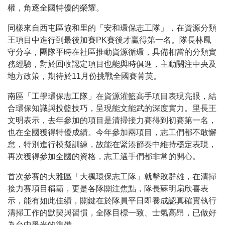
權，角逐全國特優的榮耀。
同樣來自西屯區協和里的「安和環保志工隊」，在資源分類
王項目中進行到最後加賽PK賽後才贏得第一名。隊長林鳳
守分享，團隊平時在社區推動資源循環，具備相當的分類實
務經驗，對於回收認定項目也能與時俱進，主動關注中央及
地方政策，期待於11月份挑戰全國賽菁英。
南區「工學環保志工隊」在資源灌籃高手項目表現亮眼，結
合環保知識與投籃技巧，呈現能文能武的深度實力。里長王
文明表示，去年參加的項目是清掃接力賽得到初賽第一名，
也在全國獲得特優成績。今年參加兩項目，志工們都不敢懈
怠，特別進行模擬訓練，故能在緊湊節奏中維持穩定表現，
再次獲得參加全國的資格，志工選手們都非常的開心。
首次參賽的大雅區「大楓環保志工隊」就擊敗群雄，在清掃
接力賽項目稱霸，更是各隊關注焦點，隊長蘇明扇欣喜表
示，能有如此佳績，關鍵在於隊員平日即養成認真確實執行
清掃工作的默契與習慣，全隊目標一致、士氣高昂，已做好
為台中爭光的準備。