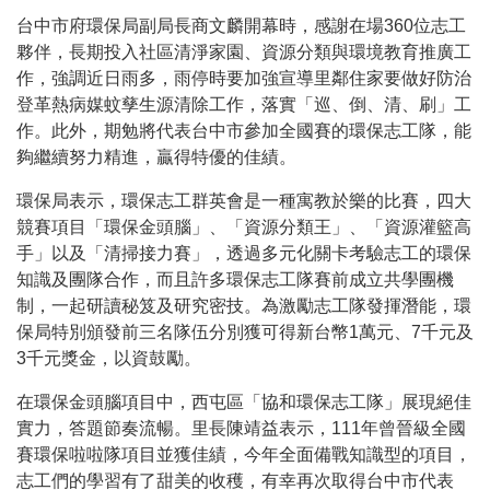
8月10日南屯區清潔隊更新垃圾收運班表
台中市府環保局副局長商文麟開幕時，感謝在場360位志工
夥伴，長期投入社區清淨家園、資源分類與環境教育推廣工
作，強調近日雨多，雨停時要加強宣導里鄰住家要做好防治
登革熱病媒蚊孳生源清除工作，落實「巡、倒、清、刷」工
作。此外，期勉將代表台中市參加全國賽的環保志工隊，能
夠繼續努力精進，贏得特優的佳績。
環保局表示，環保志工群英會是一種寓教於樂的比賽，四大
競賽項目「環保金頭腦」、「資源分類王」、「資源灌籃高
手」以及「清掃接力賽」，透過多元化關卡考驗志工的環保
知識及團隊合作，而且許多環保志工隊賽前成立共學團機
制，一起研讀秘笈及研究密技。為激勵志工隊發揮潛能，環
保局特別頒發前三名隊伍分別獲可得新台幣1萬元、7千元及
3千元獎金，以資鼓勵。
在環保金頭腦項目中，西屯區「協和環保志工隊」展現絕佳
實力，答題節奏流暢。里長陳靖益表示，111年曾晉級全國
賽環保啦啦隊項目並獲佳績，今年全面備戰知識型的項目，
志工們的學習有了甜美的收穫，有幸再次取得台中市代表