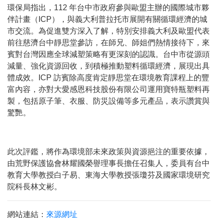
環保局指出，
112
年台中市政府參與歐盟主辦的國際城市夥
伴計畫（
ICP
），與義大利普拉托市展開有關循環經濟的城
市交流。為促進雙方深入了解，特別安排義大利及歐盟代表
前往慈濟台中靜思堂參訪，在師兄、師姐們熱情接待下，來
賓對台灣因應全球減塑策略有更深刻的認識。台中市從源頭
減量、強化資源回收，到積極推動塑料循環經濟，展現出具
體成效。
ICP
訪賓除高度肯定靜思堂在環境教育課程上的豐
富內容，亦對大愛感恩科技股份有限公司運用寶特瓶塑料再
製，包括原子筆、衣服、防災設備等多元產品，表示讚賞與
驚艷。
此次評鑑，將作為環境部未來政策與資源挹注的重要依據，
由荒野保護協會林耀國榮譽理事長擔任召集人，委員有台中
教育大學教授白子易、東海大學教授張瓊芬及國家環境研究
院科長林文彬。
網站連結：
來源網址