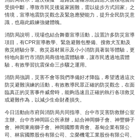
受損中斷，導致市民災後返家困難，需以徒步方式回家」之
情境，宣導地震防災觀念及緊急應變能力，提升全民防災意
識，也藉此鍛練強健體魄。
消防局說明，現場也結合舞臺宣導活動，設置許多防災宣導
項目，有CPR宣導教學、緊急避難包整備、搜救犬互動及
救災經驗分享、救災器材展示及小小消防員著裝等體驗，更
特地向新竹市消防局商借地震體驗車，讓市民透過地震體
驗，有效學習抗震保命三步驟之運用。
消防局強調，災害不會等我們準備好才降臨，希望透過這次
防災避難演練的活動，有效教導民眾正確的防災觀念，在面
臨真正的災害事件威脅時，能夠迅速且正確的執行各項救災
或避難作為，以減少生命財產損失。
今日活動由市府與消防局共同指導、台中市災害防救辦公室
主辦、台中市神岡區公所承辦，結合神岡獅子會、神豐獅子
會、神岡東南獅子會、神岡國際青商會、基甸企業有限公
司、林宸國際股份有限公司、立榮機電工業股份有限公司、