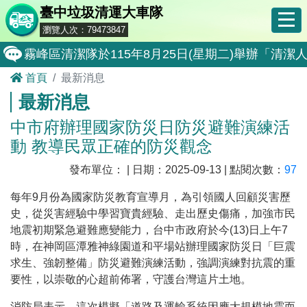
臺中垃圾清運大車隊
瀏覽人次：79473847
霧峰區清潔隊於115年8月25日(星期二)舉辦「
首頁
最新消息
大肚區清潔隊於115年8月25日(星期二)舉辦「
最新消息
北屯區清潔隊於115年8月11日(星期二)舉辦「
中市府辦理國家防災日防災避難演練活
外埔區清潔隊於115年8月18日(星期二)舉辦「
動 教導民眾正確的防災觀念
石岡區清潔隊於115年8月18日(星期二)舉辦「清
發布單位： | 日期：2025-09-13 | 點閱次數：
97
東勢區清潔隊於115年8月18日(星期二)舉辦「清
每年9月份為國家防災教育宣導月，為引領國人回顧災害歷
全民監督公共工程施工品質, 請撥打通報專線0800-00
史，從災害經驗中學習寶貴經驗、走出歷史傷痛，加強市民
地震初期緊急避難應變能力，台中市政府於今(13)日上午7
防堵非洲豬瘟總動員，因應非洲豬瘟疫情，市民端
時，在神岡區潭雅神綠園道和平場站辦理國家防災日「巨震
因應非洲豬瘟疫情，市民端廚餘收運排出方式不變
求生、強韌整備」防災避難演練活動，強調演練對抗震的重
要性，以崇敬的心超前佈署，守護台灣這片土地。
8月10日14:30至15:00防空演習行動網路降速演練
消防局表示，這次模擬「道路及運輸系統因應大規模地震而