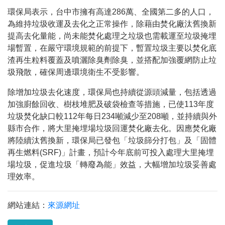
環保局表示，台中市擁有高達
286
萬、全國第二多的人口，
為維持垃圾收運及去化之正常操作，除藉由焚化廠汰舊換新
提高去化量能，尚未能焚化處理之垃圾也需載運至垃圾掩埋
場暫置，在嚴守環境規範的前提下，暫置垃圾主要以焚化底
渣再生粒料覆蓋及噴灑除臭劑除臭，並搭配加強覆網防止垃
圾飛散，確保周邊環境衛生不受影響。
除增加垃圾去化速度，環保局也持續從源頭減量，包括透過
加強廚餘回收、樹枝堆肥及破袋檢查等措施，已使
113
年度
垃圾焚化缺口較
112
年每日
234
噸減少至
208
噸，並持續與外
縣市合作，將大里掩埋場垃圾回運焚化廠去化。因應焚化廠
將陸續汰舊換新，環保局已發包「垃圾篩分打包」及「固體
再生燃料
(SRF)
」計畫，預計今年底前可投入處理大里掩埋
場垃圾，促進垃圾「轉廢為能」效益，大幅增加垃圾妥善處
理效率。
網站連結：
來源網址