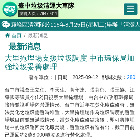
臺中垃圾清運大車隊
瀏覽人次：79479311
霧峰區清潔隊於115年8月25日(星期二)舉辦「
首頁
最新消息
大肚區清潔隊於115年8月25日(星期二)舉辦「
最新消息
北屯區清潔隊於115年8月11日(星期二)舉辦「
大里掩埋場支援垃圾調度 中市環保局加
外埔區清潔隊於115年8月18日(星期二)舉辦「
強垃圾妥善處理
石岡區清潔隊於115年8月18日(星期二)舉辦「清
發布單位： | 日期：2025-09-12 | 點閱次數：
280
東勢區清潔隊於115年8月18日(星期二)舉辦「清
台中市議會王立任、李天生、黃守達、張芬郁、張玉嬿、江
全民監督公共工程施工品質, 請撥打通報專線0800-00
肇國等議員今
(12)
日視察大里掩埋場，由台中市政府環保局
接待並說明場內營運情形。台中市近年在焚化廠歲修時，無
防堵非洲豬瘟總動員，因應非洲豬瘟疫情，市民端
法焚化之垃圾需暫時堆置，大里掩埋場作為垃圾調度的暫置
因應非洲豬瘟疫情，市民端廚餘收運排出方式不變
場域目前並無滿載情形，當焚化廠歲修結束後，即可將掩埋
場中的垃圾運回焚化廠焚燒，暫置垃圾有進有出，截至目前
8月10日14:30至15:00防空演習行動網路降速演練
已運回約
2
萬
8,000
噸垃圾進行焚化處理。