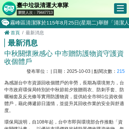
臺中垃圾清運大車隊
瀏覽人次：79447713
霧峰區清潔隊於115年8月25日(星期二)舉辦「
首頁
最新消息
大肚區清潔隊於115年8月25日(星期二)舉辦「
最新消息
北屯區清潔隊於115年8月11日(星期二)舉辦「
中秋關懷揪感心 中市贈防護物資守護資
外埔區清潔隊於115年8月18日(星期二)舉辦「
收個體戶
石岡區清潔隊於115年8月18日(星期二)舉辦「清
發布單位： | 日期：2025-10-03 | 點閱次數：
215
東勢區清潔隊於115年8月18日(星期二)舉辦「清
為感謝台中市資源回收個體戶的辛勞，長期為環境努力，台
全民監督公共工程施工品質, 請撥打通報專線0800-00
中市政府環保局特別於中秋節前夕致贈雨衣、防刺手套、防
曬袖套及反光條等實用防護物資，提供給全市
881
位資收個
防堵非洲豬瘟總動員，因應非洲豬瘟疫情，市民端
體戶，藉此傳遞節日溫情，並提升其回收作業的安全與舒適
因應非洲豬瘟疫情，市民端廚餘收運排出方式不變
度。
8月10日14:30至15:00防空演習行動網路降速演練
環保局說明，自
108
年起，台中市即與環境部合作推動「資
收關懷計畫」，以優於市場價格的補助單價收購資收物，每