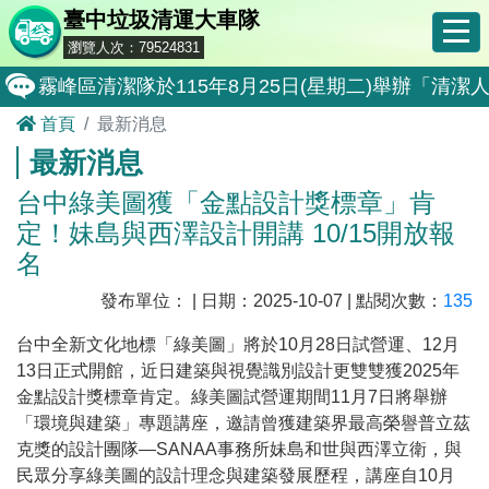
臺中垃圾清運大車隊
瀏覽人次：79524831
霧峰區清潔隊於115年8月25日(星期二)舉辦「
首頁
最新消息
大肚區清潔隊於115年8月25日(星期二)舉辦「
最新消息
北屯區清潔隊於115年8月11日(星期二)舉辦「
台中綠美圖獲「金點設計獎標章」肯
外埔區清潔隊於115年8月18日(星期二)舉辦「
定！妹島與西澤設計開講 10/15開放報
石岡區清潔隊於115年8月18日(星期二)舉辦「清
名
東勢區清潔隊於115年8月18日(星期二)舉辦「清
發布單位： | 日期：2025-10-07 | 點閱次數：
135
全民監督公共工程施工品質, 請撥打通報專線0800-00
台中全新文化地標「綠美圖」將於
10
月
28
日試營運、
12
月
13
日正式開館，近日建築與視覺識別設計更雙雙獲
2025
年
防堵非洲豬瘟總動員，因應非洲豬瘟疫情，市民端
金點設計獎標章肯定。綠美圖試營運期間
11
月
7
日將舉辦
因應非洲豬瘟疫情，市民端廚餘收運排出方式不變
「環境與建築」專題講座，邀請曾獲建築界最高榮譽普立茲
克獎的設計團隊—
SANAA
事務所妹島和世與西澤立衛，與
8月10日14:30至15:00防空演習行動網路降速演練
民眾分享綠美圖的設計理念與建築發展歷程，講座自
10
月