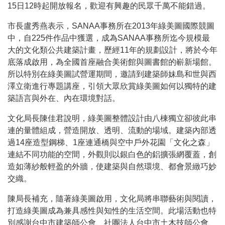
15
日
12
時起開放報名，歡迎有興趣的民眾千萬不能錯過。
市長盧秀燕表示，
SANAA
事務所在
2013
年綠美圖國際競圖
中，自
225
件作品中獲選，成為
SANAA
事務所迄今規模最
大的文化類公共建築計畫，歷經
11
年的規劃設計，將於今年
底落成啟用，為全國首座融合美術館與圖書館的嶄新場館。
所以特別在綠美圖試營運期間，邀請到建築師妹島和世與西
澤立衛進行專題講座，引領大眾欣賞綠美圖如何以獨特的建
築語言與外在、內在環境對話。
文化局長陳佳君說明，綠美圖整體設計由八棟獨立卻彼此串
連的量體組成，營造開放、透明、流動的場域。建築內部透
過
14
座造型鋼梯、
1
座連通橋與空中戶外花園「文化之森」
連結不同功能的空間，外觀則以銀白色的鋁擴張網覆蓋，創
造如薄紗般輕盈的外牆，使建築與自然環境、都會景緻巧妙
交織。
陳局長補充，隨著綠美圖啟用，文化局將串聯藝術與閱讀，
打造綠美圖成為兼具感性與知性的生活空間。此場活動也特
別感謝台中市建築師公會、社團法人台中市土木技師公會、