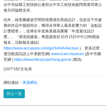
台中市結構工程技師公會與台中市工程技術顧問商業同業公
會共同協辦支持。
此外，綠美圖建築空間與視覺識別系統設計，也從近千件參
賽的作品中脫穎而出，獲得全球華人最具影響力的「金點設
計獎標章」，並將在年底角逐最高榮耀「年度最佳設計
獎」。「環境與建築」專題講座於
10
月
15
日中午
12
時開放
報名，活動報名連結
(
https://www.accupass.com/go/SANAAlecture
)
。更多試營
運活動資訊請上中美館官網
(
www.tcam.museum
)
及中市圖
官網
(
https://www.library.taichung.gov.tw
)
查詢。
(10/7*16)*文化局
網站連結：
來源網址
回上一頁