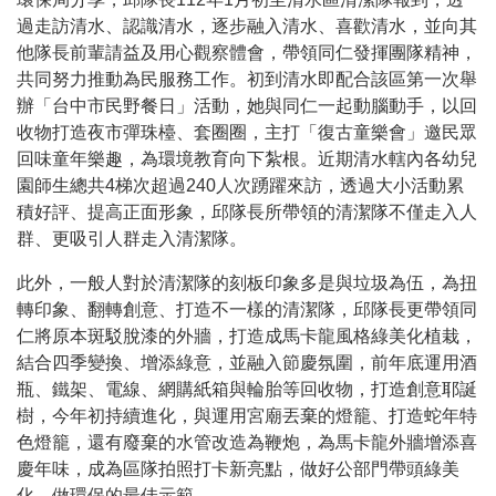
過走訪清水、認識清水，逐步融入清水、喜歡清水，並向其
他隊長前輩請益及用心觀察體會，帶領同仁發揮團隊精神，
共同努力推動為民服務工作。初到清水即配合該區第一次舉
辦「台中市民野餐日」活動，她與同仁一起動腦動手，以回
收物打造夜市彈珠檯、套圈圈，主打「復古童樂會」邀民眾
回味童年樂趣，為環境教育向下紮根。近期清水轄內各幼兒
園師生總共
4
梯次超過
240
人次踴躍來訪，透過大小活動累
積好評、提高正面形象，邱隊長所帶領的清潔隊不僅走入人
群、更吸引人群走入清潔隊。
此外，一般人對於清潔隊的刻板印象多是與垃圾為伍，為扭
轉印象、翻轉創意、打造不一樣的清潔隊，邱隊長更帶領同
仁將原本斑駁脫漆的外牆，打造成馬卡龍風格綠美化植栽，
結合四季變換、增添綠意，並融入節慶氛圍，前年底運用酒
瓶、鐵架、電線、網購紙箱與輪胎等回收物，打造創意耶誕
樹，今年初持續進化，與運用宮廟丟棄的燈籠、打造蛇年特
色燈籠，還有廢棄的水管改造為鞭炮，為馬卡龍外牆增添喜
慶年味，成為區隊拍照打卡新亮點，做好公部門帶頭綠美
化、做環保的最佳示範。