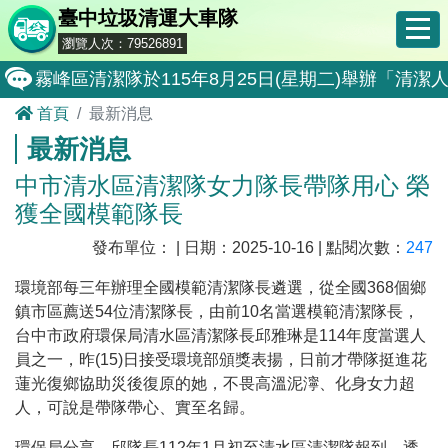
臺中垃圾清運大車隊
瀏覽人次：79526891
霧峰區清潔隊於115年8月25日(星期二)舉辦「
首頁
最新消息
大肚區清潔隊於115年8月25日(星期二)舉辦「
最新消息
北屯區清潔隊於115年8月11日(星期二)舉辦「
中市清水區清潔隊女力隊長帶隊用心 榮
外埔區清潔隊於115年8月18日(星期二)舉辦「
獲全國模範隊長
石岡區清潔隊於115年8月18日(星期二)舉辦「清
發布單位： | 日期：2025-10-16 | 點閱次數：
247
東勢區清潔隊於115年8月18日(星期二)舉辦「清
環境部每三年辦理全國模範清潔隊長遴選，從全國
368
個鄉
全民監督公共工程施工品質, 請撥打通報專線0800-00
鎮市區薦送
54
位清潔隊長，由前
10
名當選模範清潔隊長，
台中市政府環保局清水區清潔隊長邱雅琳是
114
年度當選人
防堵非洲豬瘟總動員，因應非洲豬瘟疫情，市民端
員之一，昨
(15)
日接受環境部頒獎表揚，日前才帶隊挺進花
因應非洲豬瘟疫情，市民端廚餘收運排出方式不變
蓮光復鄉協助災後復原的她，不畏高溫泥濘、化身女力超
人，可說是帶隊帶心、實至名歸。
8月10日14:30至15:00防空演習行動網路降速演練
環保局分享，邱隊長
112
年
1
月初至清水區清潔隊報到，透