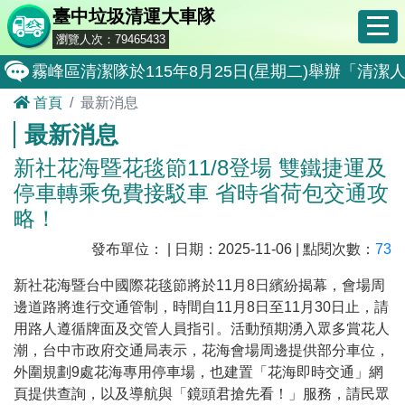
臺中垃圾清運大車隊
瀏覽人次：79465433
霧峰區清潔隊於115年8月25日(星期二)舉辦「
首頁
最新消息
大肚區清潔隊於115年8月25日(星期二)舉辦「
最新消息
北屯區清潔隊於115年8月11日(星期二)舉辦「
新社花海暨花毯節11/8登場 雙鐵捷運及
外埔區清潔隊於115年8月18日(星期二)舉辦「
停車轉乘免費接駁車 省時省荷包交通攻
石岡區清潔隊於115年8月18日(星期二)舉辦「清
略！
東勢區清潔隊於115年8月18日(星期二)舉辦「清
發布單位： | 日期：2025-11-06 | 點閱次數：
73
全民監督公共工程施工品質, 請撥打通報專線0800-00
新社花海暨台中國際花毯節將於11月8日繽紛揭幕，會場周
邊道路將進行交通管制，時間自11月8日至11月30日止，請
防堵非洲豬瘟總動員，因應非洲豬瘟疫情，市民端
用路人遵循牌面及交管人員指引。活動預期湧入眾多賞花人
因應非洲豬瘟疫情，市民端廚餘收運排出方式不變
潮，台中市政府交通局表示，花海會場周邊提供部分車位，
外圍規劃9處花海專用停車場，也建置「花海即時交通」網
8月10日14:30至15:00防空演習行動網路降速演練
頁提供查詢，以及導航與「鏡頭君搶先看！」服務，請民眾