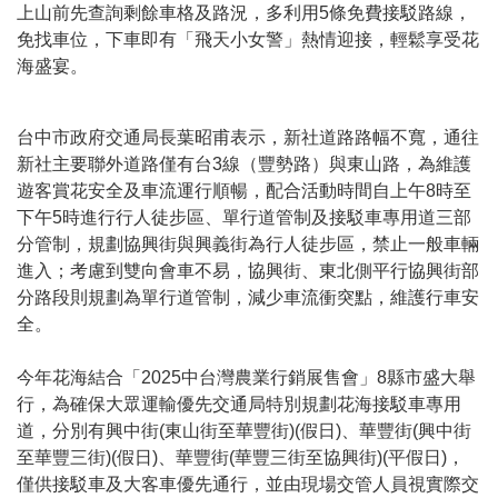
上山前先查詢剩餘車格及路況，多利用5條免費接駁路線，
免找車位，下車即有「飛天小女警」熱情迎接，輕鬆享受花
海盛宴。
台中市政府交通局長葉昭甫表示，新社道路路幅不寬，通往
新社主要聯外道路僅有台3線（豐勢路）與東山路，為維護
遊客賞花安全及車流運行順暢，配合活動時間自上午8時至
下午5時進行行人徒步區、單行道管制及接駁車專用道三部
分管制，規劃協興街與興義街為行人徒步區，禁止一般車輛
進入；考慮到雙向會車不易，協興街、東北側平行協興街部
分路段則規劃為單行道管制，減少車流衝突點，維護行車安
全。
今年花海結合「2025中台灣農業行銷展售會」8縣市盛大舉
行，為確保大眾運輸優先交通局特別規劃花海接駁車專用
道，分別有興中街(東山街至華豐街)(假日)、華豐街(興中街
至華豐三街)(假日)、華豐街(華豐三街至協興街)(平假日)，
僅供接駁車及大客車優先通行，並由現場交管人員視實際交