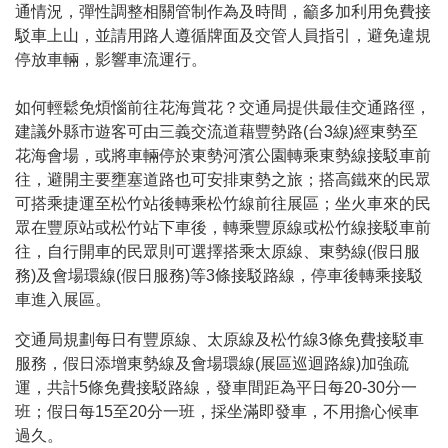
通情況，彈性調整相關管制作為及時間，籲多加利用免費接
駁車上山，並請用路人遵循牌面及交管人員指引，避免違規
停放車輛，影響車流運行。
如何輕鬆免煩惱前往花海賞花？交通局提供最佳交通路徑，
建議外縣市遊客可由三義交流道藉豐勢路(台3線)經東勢至
花海會場，或將車輛停於東勢河濱公園轉乘東勢線接駁車前
往，避開主要壅塞道路也可安排東勢之旅；搭高鐵來的民眾
可搭乘捷運至松竹站後轉乘松竹線前往展區；坐火車來的民
眾在豐原站或松竹站下車後，轉乘豐原線或松竹線接駁車前
往，自行開車的民眾則可選擇搭乘太原線、東勢線(假日服
務)及會場環線(假日服務)等3條接駁路線，停車後轉乘接駁
車進入展區。
交通局規劃每日有豐原線、太原線及松竹線3條免費接駁車
服務，假日添增東勢線及會場環線(展區巡迴路線)加強疏
運，共計5條免費接駁路線，發車間距為平日每20-30分一
班；假日每15至20分一班，採坐滿即發車，不用擔心候車
過久。