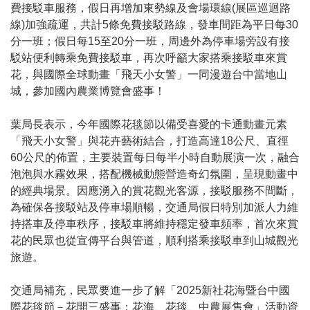
費接駁車服務，假日再增加東勢線及會場環線(展區巡迴路
線)加強疏運，共計5條免費接駁路線，發車間距為平日每30
分一班；假日每15至20分一班，周邊外為停車場旁設有接
駁站便利轉乘免費接駁車，再次呼籲大家搭乘接駁車來賞
花，與國際全球動畫「飛天小女警」一同漫遊台中當地山
城，參加國內農業博覽會盛事！
葉局長表示，今年國際花毯節以備受喜愛的卡通動畫元素
「飛天小女警」與花卉藝術結合，打造高達18公尺、直徑
60公尺的佈置，主要裝置每日每半小時自動展演一次，融合
泡泡與水霧效果，搭配機械動態營造奇幻氛圍，呈現動畫中
的經典場景。因應湧入的賞花觀光客源，接駁服務不間斷，
為確保各接駁站及停車場順暢，交通局假日特別加派人力維
持搭車及停車秩序，接駁車將維持穩定發車頻率，首次來賞
花的民眾也從宣傳平台與管道，順利搭乘接駁車到山城觀光
旅遊。
交通局補充，民眾要進一步了解「2025新社花海暨台中國
際花毯節－花開三盛事：花海、花毯、中農展售會」活動資