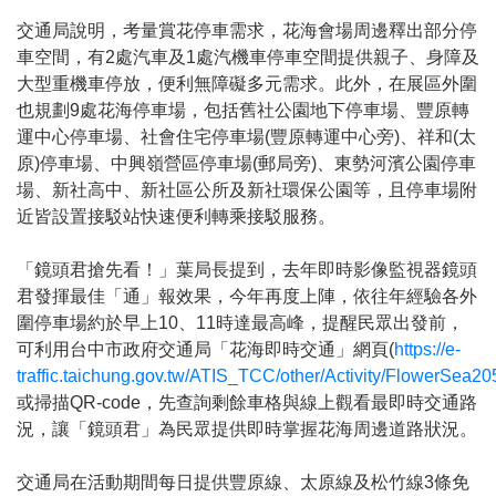
交通局說明，考量賞花停車需求，花海會場周邊釋出部分停
車空間，有2處汽車及1處汽機車停車空間提供親子、身障及
大型重機車停放，便利無障礙多元需求。此外，在展區外圍
也規劃9處花海停車場，包括舊社公園地下停車場、豐原轉
運中心停車場、社會住宅停車場(豐原轉運中心旁)、祥和(太
原)停車場、中興嶺營區停車場(郵局旁)、東勢河濱公園停車
場、新社高中、新社區公所及新社環保公園等，且停車場附
近皆設置接駁站快速便利轉乘接駁服務。
「鏡頭君搶先看！」葉局長提到，去年即時影像監視器鏡頭
君發揮最佳「通」報效果，今年再度上陣，依往年經驗各外
圍停車場約於早上10、11時達最高峰，提醒民眾出發前，
可利用台中市政府交通局「花海即時交通」網頁(
https://e-
traffic.taichung.gov.tw/ATIS_TCC/other/Activity/FlowerSea20
或掃描QR-code，先查詢剩餘車格與線上觀看最即時交通路
況，讓「鏡頭君」為民眾提供即時掌握花海周邊道路狀況。
交通局在活動期間每日提供豐原線、太原線及松竹線3條免