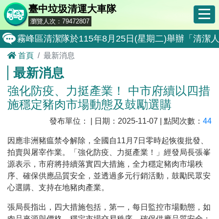
臺中垃圾清運大車隊
瀏覽人次：79472807
霧峰區清潔隊於115年8月25日(星期二)舉辦「
首頁
最新消息
大肚區清潔隊於115年8月25日(星期二)舉辦「
最新消息
北屯區清潔隊於115年8月11日(星期二)舉辦「
強化防疫、力挺產業！ 中市府續以四措
外埔區清潔隊於115年8月18日(星期二)舉辦「
施穩定豬肉市場動態及鼓勵選購
石岡區清潔隊於115年8月18日(星期二)舉辦「清
發布單位： | 日期：2025-11-07 | 點閱次數：
44
東勢區清潔隊於115年8月18日(星期二)舉辦「清
因應非洲豬瘟禁令解除，全國自11月7日零時起恢復批發、
全民監督公共工程施工品質, 請撥打通報專線0800-00
拍賣與屠宰作業。「強化防疫、力挺產業！」經發局長張峯
源表示，市府將持續落實四大措施，全力穩定豬肉市場秩
防堵非洲豬瘟總動員，因應非洲豬瘟疫情，市民端
序、確保供應品質安全，並透過多元行銷活動，鼓勵民眾安
因應非洲豬瘟疫情，市民端廚餘收運排出方式不變
心選購、支持在地豬肉產業。
8月10日14:30至15:00防空演習行動網路降速演練
張局長指出，四大措施包括，第一，每日監控市場動態，如
肉品來源與價格，穩定市場交易秩序、確保供應品質安全；