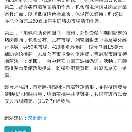
第二，督導各市場落實清消作業，包含環境清潔及肉品營業
器具消毒，以降低疫情傳播風險，保障市民健康，昨(6)日
亦已全面完成50處販售生鮮豬肉市場清消作業。
第三，「加碼補助豬肉攤商」措施，針對受禁宰期間影響的
豬肉攤商，包含公有、民有市場、列管攤販集中區及委外經
營場域，共50處市場、418攤豬肉攤商，核發每攤1.5萬元
補助金給攤商，以及公有市場免收使用費，皆展現市府支持
攤商決心；第四，「台中豬安心購三波加碼送」活動，已陸
續推豬肉促銷活動措施，盼帶動消費買氣、鼓勵民眾安心選
購。
經發局強調，市府將持續關注市場營運情形，並視疫情發展
滾動檢討相關措施，與攤商攜手共度難關，共同守護市民食
安與市場穩定。(11/7*7)*經發局
網站連結：
來源網址
回上一頁