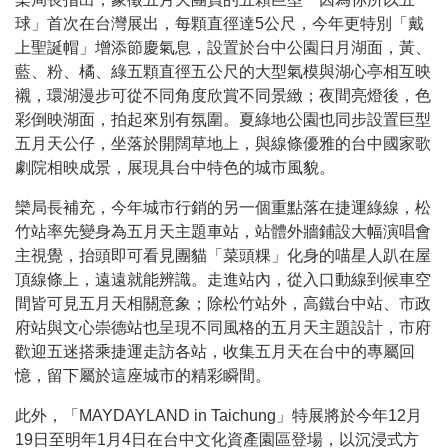
東勢區清潔隊於115年8月18日(星期二)舉辦「清
球」首次在台灣展出，每顆直徑達
5
公尺，今年更特別「戴
上聖誕帽」增添節慶氣息，設置於台中公園日月湖面，黃、
全民監督公共工程施工品質, 請撥打通報專線0800-00
藍、粉、橘、綠五顆直徑五公尺的大型氣模與湖心亭相互映
防堵非洲豬瘟總動員，因應非洲豬瘟疫情，市民端
襯，環湖漫步可從不同角度欣賞不同景緻；夜間亮燈後，色
彩倒映湖面，拍起來別有氛圍。夏綠地公園也同步設置巨型
因應非洲豬瘟疫情，市民端廚餘收運排出方式不變
五月天公仔，坐落於開闊草地上，與線條優雅的台中國家歌
西屯區清潔隊於115年9月1日(星期二)舉辦「清潔
劇院相映成景，展現具台中特色的城市風貌。
欒局長補充，今年城市行銷的另一個重點落在捷運綠線，松
竹站率先變身為五月天主題車站，站體外牆鋪設大幅演唱會
主視覺，抬頭即可看見團貓「菜頭粿」化身的喵星人趴在屋
頂線條上，遠遠就能辨識。走進站內，從入口動線到候車空
間皆可見五月天相關意象；除松竹站外，高鐵台中站、市政
府站與文心崇德站也呈現不同風格的五月天主題設計，市府
歡迎五迷搭乘捷運走訪各站，收集五月天在台中的專屬回
憶，留下屬於這座城市的精彩瞬間。
此外，「
MAYDAYLAND in Taichung
」特展將於今年
12
月
19
日至明年
1
月
4
日在台中文化資產園區登場，以沉浸式方