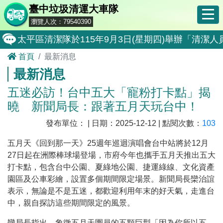
臺中垃圾清運大車隊
瀏覽人次：79540390
太平區清潔隊於115年9月3日(星期四)舉辦「清
首頁
最新消息
8月17日北屯區清潔隊更新垃圾收運班表
最新消息
臺中市政府環境保護局城鎮韌性(防空)演習期間垃
五迷必訪！台中五大「寵粉打卡點」揭
8月10日南屯區清潔隊更新垃圾收運班表
曉 新聞局長：跟著五月天玩台中！
8月10日14:30至15:00防空演習行動網路降速演練
發布單位： | 日期：2025-12-12 | 點閱次數：
103
霧峰區清潔隊於115年8月25日(星期二)舉辦「
五月天《回到那一天》
25
週年巡迴演唱會台中站將於
12
月
大肚區清潔隊於115年8月25日(星期二)舉辦「
27
日起在洲際棒球場登場，市府今年也攜手五月天推出五大
打卡點，包含台中公園、夏綠地公園、捷運綠線、文化資產
北屯區清潔隊於115年8月11日(星期二)舉辦「
園區及公車彩繪，設置多個期間限定場景。新聞局長欒治誼
外埔區清潔隊於115年8月18日(星期二)舉辦「
表示，無論是不是五迷，都歡迎利用年末的好天氣，走進台
中，親自探訪這些期間限定的風景。
石岡區清潔隊於115年8月18日(星期二)舉辦「清
欒局長指出，象徵五月天團員的五顆巨型「因為你所以五