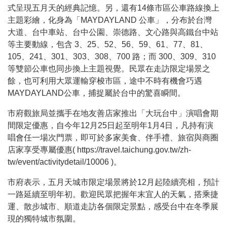
式呈現五月天的經典記憶。另，還有
14
條市區公車路線換上
主題彩繪，化身為「
MAYDAYLAND
公車」，分布於台灣
大道、台中車站、台中公園、崇德路、文心路與高鐵台中站
等主要動線，包含
3
、
25
、
52
、
56
、
59
、
61
、
77
、
81
、
105
、
241
、
301
、
303
、
308
、
700
路；而
300
、
309
、
310
等雙節公車也同步換上主題視覺。民眾在走訪限定場景之
餘，也可利用大眾運輸穿梭市區，途中不時有機會巧遇
MAYDAYLAND
公車，捕捉屬於台中的驚喜瞬間。
市府觀旅局並攜手在地友善店家推出「大玩台中」演唱會期
間限定優惠，自今年
12
月
25
日起至明年
1
月
4
日，凡持有演
唱會任一場次門票，即可於多家美食、伴手禮、旅宿與商圈
店家享受專屬優惠
( https://travel.taichung.gov.tw/zh-
tw/event/activitydetail/10006 )
。
市府表示，五月天城市限定場景將於
12
月起陸續亮相，預計
一路延續至明年初。歡迎民眾把握年末宜人的天氣，搭乘捷
運、散步城市、順道走訪各個限定景點，感受台中在冬季展
現的獨特城市氛圍。