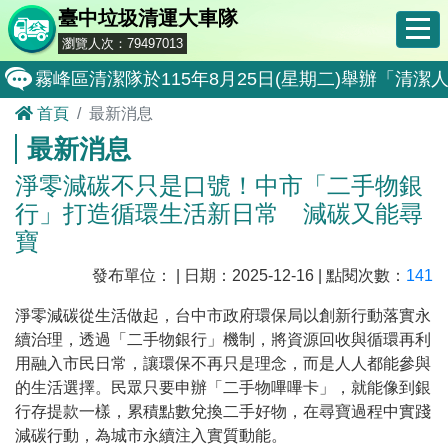
臺中垃圾清運大車隊
瀏覽人次：79497013
霧峰區清潔隊於115年8月25日(星期二)舉辦「
首頁
最新消息
大肚區清潔隊於115年8月25日(星期二)舉辦「
最新消息
北屯區清潔隊於115年8月11日(星期二)舉辦「
淨零減碳不只是口號！中市「二手物銀
外埔區清潔隊於115年8月18日(星期二)舉辦「
行」打造循環生活新日常 減碳又能尋
石岡區清潔隊於115年8月18日(星期二)舉辦「清
寶
東勢區清潔隊於115年8月18日(星期二)舉辦「清
發布單位： | 日期：2025-12-16 | 點閱次數：
141
全民監督公共工程施工品質, 請撥打通報專線0800-00
淨零減碳從生活做起，台中市政府環保局以創新行動落實永
續治理，透過「二手物銀行」機制，將資源回收與循環再利
防堵非洲豬瘟總動員，因應非洲豬瘟疫情，市民端
用融入市民日常，讓環保不再只是理念，而是人人都能參與
因應非洲豬瘟疫情，市民端廚餘收運排出方式不變
的生活選擇。民眾只要申辦「二手物嗶嗶卡」，就能像到銀
行存提款一樣，累積點數兌換二手好物，在尋寶過程中實踐
8月10日14:30至15:00防空演習行動網路降速演練
減碳行動，為城市永續注入實質動能。