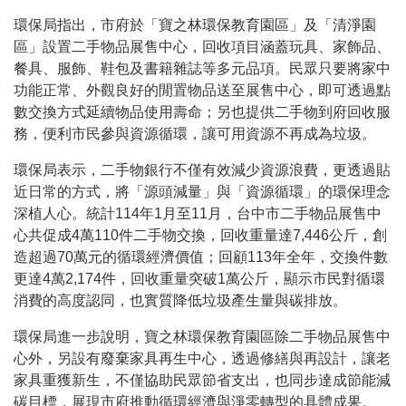
環保局指出，市府於「寶之林環保教育園區」及「清淨園
區」設置二手物品展售中心，回收項目涵蓋玩具、家飾品、
餐具、服飾、鞋包及書籍雜誌等多元品項。民眾只要將家中
功能正常、外觀良好的閒置物品送至展售中心，即可透過點
數交換方式延續物品使用壽命；另也提供二手物到府回收服
務，便利市民參與資源循環，讓可用資源不再成為垃圾。
環保局表示，二手物銀行不僅有效減少資源浪費，更透過貼
近日常的方式，將「源頭減量」與「資源循環」的環保理念
深植人心。統計114年1月至11月，台中市二手物品展售中
心共促成4萬110件二手物交換，回收重量達7,446公斤，創
造超過70萬元的循環經濟價值；回顧113年全年，交換件數
更達4萬2,174件，回收重量突破1萬公斤，顯示市民對循環
消費的高度認同，也實質降低垃圾產生量與碳排放。
環保局進一步說明，寶之林環保教育園區除二手物品展售中
心外，另設有廢棄家具再生中心，透過修繕與再設計，讓老
家具重獲新生，不僅協助民眾節省支出，也同步達成節能減
碳目標，展現市府推動循環經濟與淨零轉型的具體成果。