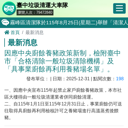
臺中垃圾清運大車隊
瀏覽人次：79472840
霧峰區清潔隊於115年8月25日(星期二)舉辦「
首頁
最新消息
大肚區清潔隊於115年8月25日(星期二)舉辦「
最新消息
北屯區清潔隊於115年8月11日(星期二)舉辦「
因應中央廚餘養豬政策新制，檢附臺中
外埔區清潔隊於115年8月18日(星期二)舉辦「
市「合格清除一般垃圾清除機構」及
石岡區清潔隊於115年8月18日(星期二)舉辦「清
「具事業廚餘再利用養豬場名單」。
東勢區清潔隊於115年8月18日(星期二)舉辦「清
發布單位： | 日期：2025-12-31 | 點閱次數：
198
全民監督公共工程施工品質, 請撥打通報專線0800-00
一、因應中央宣布115年起禁止家戶廚餘養豬政策，本市社
區大樓得由一般垃圾清運業者併同廚餘清運。
防堵非洲豬瘟總動員，因應非洲豬瘟疫情，市民端
二、自115年1月1日至115年12月31日止，事業廚餘仍可送
因應非洲豬瘟疫情，市民端廚餘收運排出方式不變
往取得具廚餘再利用檢核許可之養豬場進行高溫蒸煮後餵
豬。
8月10日14:30至15:00防空演習行動網路降速演練