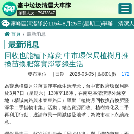
臺中垃圾清運大車隊
瀏覽人次：79478647
霧峰區清潔隊於115年8月25日(星期二)舉辦「
首頁
最新消息
大肚區清潔隊於115年8月25日(星期二)舉辦「
最新消息
北屯區清潔隊於115年8月11日(星期二)舉辦「
回收也能種下綠意 中市環保局植樹月推
外埔區清潔隊於115年8月18日(星期二)舉辦「
換苗換肥落實淨零綠生活
石岡區清潔隊於115年8月18日(星期二)舉辦「清
發布單位： | 日期：2026-03-05 | 點閱次數：
172
東勢區清潔隊於115年8月18日(星期二)舉辦「清
為響應植樹月並落實淨零綠生活理念，台中市政府環保局將
全民監督公共工程施工品質, 請撥打通報專線0800-00
於3月7日（星期六）13時至16時，在南屯區清潔隊外緣空
地（精誠南路與永春東路口）舉辦「植樹月回收換苗換肥暨
防堵非洲豬瘟總動員，因應非洲豬瘟疫情，市民端
淨零二手惜物市集」活動，結合資源回收、植樹綠化及二手
因應非洲豬瘟疫情，市民端廚餘收運排出方式不變
再利用行動，邀請市民一同減碳愛地球，為城市種下永續綠
意。
8月10日14:30至15:00防空演習行動網路降速演練
環保局表示，此次活動融合「回收兌換」與「惜物市集」兩