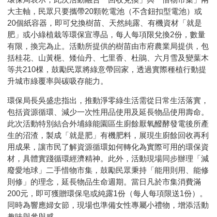
大主軸，民眾只要攜帶20顆乾電池（不含鈕扣型電池）或
20個紙容器，即可兌換樹苗、天然純露、有機資材「就是
肥」或小綠植栽等環保宣導品，每人每項限兌換2份，數量
有限，換完為止。活動所提供的樹苗由市府農業局提供，包
括桂花、山黃梔、矮仙丹、七里香、杜鵑、六月雪及變葉木
等共210棵，鼓勵民眾將綠意帶回家，透過實際種植行動提
升城市綠覆率與碳吸存能力。
環保局長吳盛忠指出，推動淨零綠生活需從日常生活落實，
包括資源循環、減少一次性用品使用及延長物品使用壽命。
此次活動特別結合外埔綠能園區生廚餘厭氧醱酵發電後所產
生的沼渣，製成「就是肥」有機肥料，展現生廚餘回收再利
用成果，讓市民了解資源循環如何轉化為實際可用的環保資
材，具體實踐循環經濟精神。此外，活動現場同步辦理「減
廢愛地球」二手惜物市集，鼓勵民眾秉持「能用則用、能修
則修」的理念，延長物品生命週期。當日凡於市集消費滿
200元，即可獲贈環保皂或純露1份（每人每項限送1份）。
同時為響應婦女節，現場也準備女性專屬小禮物，增添活動
趣味與參與感。