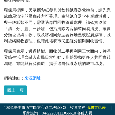
環保局提醒，民眾攜帶紙餐具與飲料紙容器兌換前，請先完
成簡易清洗並壓扁後方可受理。由於紙容器含有塑膠淋膜，
與一般紙類不同，需透過專門回收管道處理，請確實遵循
「清、分、疊」三步驟，包括清除內容物並簡易清洗、確實
分類垃圾與回收，以及將相同類型容器堆疊或壓扁減積，以
利後續回收處理，也藉此培養市民正確分類與回收習慣。
環保局表示，透過植樹、回收與二手再利用三大面向，將淨
零綠生活理念融入市民日常行動，期盼帶動更多人共同實踐
減廢、節能與資源循環，攜手邁向低碳永續的城市環境。
網站連結：
來源網址
回上一頁
40341臺中市西屯區文心路二段588號 收運業務:
服務電話表
|
系統諮詢：04-22289111#66618 客服人員