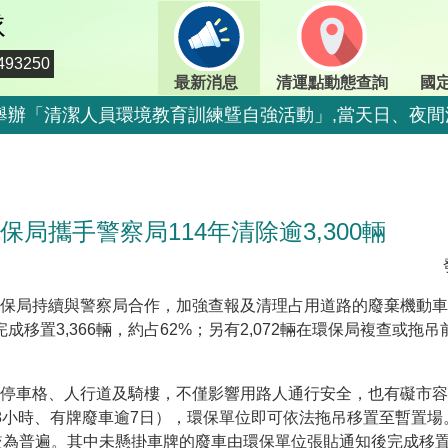
隊
93250
最新消息
清運點動態查詢
國
期二)舉辦「清潔人員環境教育訓練曁自強活動」,當天日、
二)舉辦「清潔人員環境教育訓練曁自強活動」,當天定時定
期二)舉辦「清潔人員環境教育訓練曁自強活動」,當天日、
局攜手警察局114年清除逾3,300輛
期二)舉辦「清潔人員環境教育訓練曁自強活動」,當天日、
二)舉辦「清潔人員環境教育訓練曁自強活動」,當天停止收
二)舉辦「清潔人員環境教育訓練曁自強活動」,當天停止收
保局持續與警察局合作，加強查報及清理占用道路的廢棄機動車輛
完成移置3,366輛，約占62%；另有2,072輛在環保局複查或
800-009609
情，市民端廚餘收運排出方式不變，呼籲民眾一起惜食減
停車格、人行道及騎樓，不僅影響用路人通行安全，也有礙市容
8小時、有牌廢車逾7日），環保單位即可依法拖吊移置至暫置場
出方式不變，呼籲民眾一起惜食減量，排出前瀝乾水分做
問題較為普遍。其中未懸掛車牌的廢車由環保單位張貼通知後完成移置