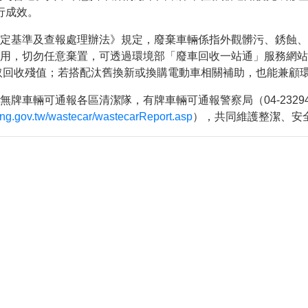
動網路降速演練，請預為因應
行成效。
定基準及查報處理辦法》規定，廢棄車輛係指外觀髒污、銹蝕、
，切勿任意棄置，可透過環境部「廢車回收一站通」服務網站辦理
領取回收殘值；若搭配汰舊換新或換購電動車相關補助，也能兼顧
車輛可通報各區清潔隊，有牌車輛可通報警察局（04-23294
hung.gov.tw/wastecar/wastecarReport.asp
），共同維護整潔、安