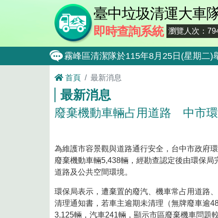
臺中垃圾清運大車
即時查詢系統
瀏覽人次：794
霧峰區清潔隊於115年8月25日(星
大肚區清潔隊於115年8月25日(星期
首頁
最新消息
最新消息
北屯區清潔隊於115年8月11日(星
廢棄機動車輛占用道路 中市環保
外埔區清潔隊於115年8月18日(星
石岡區清潔隊於115年8月18日(星期
東勢區清潔隊於115年8月18日(星期
為維護市容景觀與道路通行安全，台中市政府環
廢棄機動車輛5,438輛，經勘查認定後由環保局
全民監督公共工程施工品質, 請撥打通報專線0
道路及公共空間環境。
防堵非洲豬瘟總動員，因應非洲豬瘟疫
環保局表示，遭棄置的廢汽、機車常占用道路、
清理通知書，若車主逾期未清理（無牌廢車逾4
因應非洲豬瘟疫情，市民端廚餘收運排
3,125輛，汽車241輛，顯示市區廢棄機車