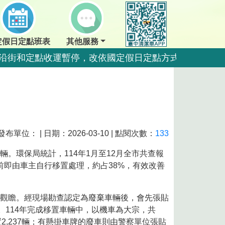
定假日定點班表
其他服務
夜間沿街和定點收運暫停，改依國定假日定點方式收運。
點暫停收運，夜間沿街正常收運。
夜間沿街和定點收運暫停，改依國定假日定點方式收運。
夜間沿街和定點收運暫停，改依國定假日定點方式收運。
運一日。
發布單位： | 日期：2026-03-10 | 點閱次數：
133
運一日。
。環保局統計，114年1月至12月全市共查報
拖吊前即由車主自行移置處理，約占38%，有效改善
量，排出前瀝乾水分做好回收更佳好。
觀瞻。經現場勘查認定為廢棄車輛後，會先張貼
。114年完成移置車輛中，以機車為大宗，共
好回收更佳好。
2,237輛；有懸掛車牌的廢車則由警察單位張貼