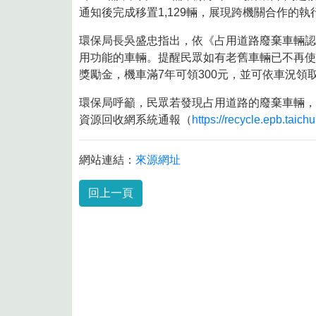
8月10日14:30至15:00防空演習行
通知後完成移置1,129輛，展現跨機關合作的執
環保局長吳盛忠指出，依《占用道路廢棄車輛認
用功能的車輛。提醒民眾如有老舊車輛已不再使用
獎勵金，機車滿7年可領300元，並可依車況
環保局呼籲，民眾若發現占用道路的廢棄車輛，無牌
資源回收網系統通報（
https://recycle.epb.taic
網站連結：
來源網址
回上一頁