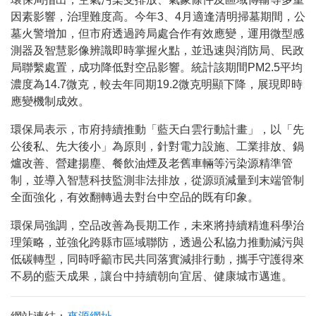
因素影響，治理難度高。今年3、4月適逢清明掃墓期間，公
墓火警增加，但市府透過跨局處合作有效應變，運用微型感
測器及智慧影像辨識即時掌握火點，並迅速與消防局、民政
局聯繫處置，成功降低對空品影響。統計該期間PM2.5平均
濃度為14.7微克，較去年同期19.2微克明顯下降，展現即時
應變機制成效。
環保局表示，市府持續推動「藍天白雲行動計畫」，以「先
公後私、先大後小」為原則，針對電力設施、工業排放、鍋
爐改善、營建揚塵、餐飲油煙及老舊車輛等污染源精準管
制，並導入智慧科技監測非法排放，從源頭減量到末端管制
全面強化，有效翻轉過去對台中空品的既有印象。
環保局強調，空品改善為長期工作，未來將持續精進科學治
理策略，並強化跨縣市區域聯防，透過公私協力推動減污與
低碳轉型，同時呼籲市民共同落實減排行動，攜手守護得來
不易的藍天成果，讓台中持續朝向宜居、健康城市邁進。