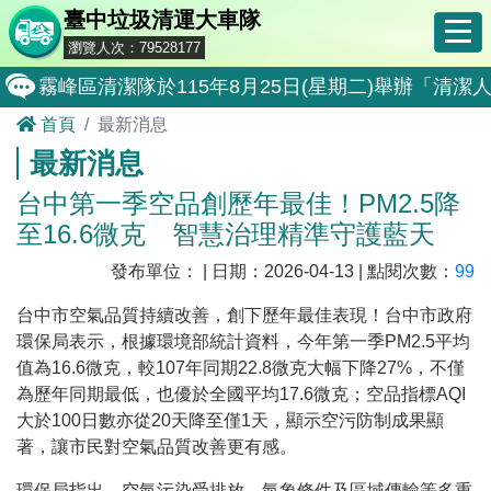
臺中垃圾清運大車隊
瀏覽人次：79528177
霧峰區清潔隊於115年8月25日(星期二)舉辦「
首頁
最新消息
大肚區清潔隊於115年8月25日(星期二)舉辦「
最新消息
北屯區清潔隊於115年8月11日(星期二)舉辦「
台中第一季空品創歷年最佳！PM2.5降
外埔區清潔隊於115年8月18日(星期二)舉辦「
至16.6微克 智慧治理精準守護藍天
石岡區清潔隊於115年8月18日(星期二)舉辦「清
發布單位： | 日期：2026-04-13 | 點閱次數：
99
東勢區清潔隊於115年8月18日(星期二)舉辦「清
台中市空氣品質持續改善，創下歷年最佳表現！台中市政府
全民監督公共工程施工品質, 請撥打通報專線0800-00
環保局表示，根據環境部統計資料，今年第一季PM2.5平均
值為16.6微克，較107年同期22.8微克大幅下降27%，不僅
防堵非洲豬瘟總動員，因應非洲豬瘟疫情，市民端
為歷年同期最低，也優於全國平均17.6微克；空品指標AQI
因應非洲豬瘟疫情，市民端廚餘收運排出方式不變
大於100日數亦從20天降至僅1天，顯示空污防制成果顯
著，讓市民對空氣品質改善更有感。
8月10日14:30至15:00防空演習行動網路降速演練
環保局指出，空氣污染受排放、氣象條件及區域傳輸等多重