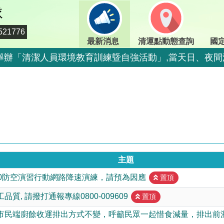
隊
21776
最新消息
清運點動態查詢
國
期二)舉辦「清潔人員環境教育訓練曁自強活動」,當天日、
二)舉辦「清潔人員環境教育訓練曁自強活動」,當天定時定
期二)舉辦「清潔人員環境教育訓練曁自強活動」,當天日、
期二)舉辦「清潔人員環境教育訓練曁自強活動」,當天日、
二)舉辦「清潔人員環境教育訓練曁自強活動」,當天停止收
二)舉辦「清潔人員環境教育訓練曁自強活動」,當天停止收
主題
800-009609
15:00防空演習行動網路降速演練，請預為因應
置頂
情，市民端廚餘收運排出方式不變，呼籲民眾一起惜食減
質, 請撥打通報專線0800-009609
置頂
出方式不變，呼籲民眾一起惜食減量，排出前瀝乾水分做
市民端廚餘收運排出方式不變，呼籲民眾一起惜食減量，排出前