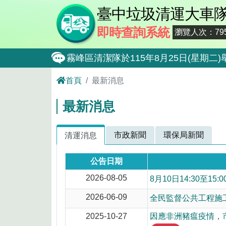
臺中垃圾清運大車
即時查詢系統
瀏覽人次：795
霧峰區清潔隊於115年8月25日(星
大肚區清潔隊於115年8月25日(星期
首頁
最新消息
北屯區清潔隊於115年8月11日(星
最新消息
外埔區清潔隊於115年8月18日(星
石岡區清潔隊於115年8月18日(星期
市政新聞
環保局新聞
清運消息
東勢區清潔隊於115年8月18日(星期
公告日期
全民監督公共工程施工品質, 請撥打通報專線0
2026-08-05
8月10日14:30至
防堵非洲豬瘟總動員，因應非洲豬瘟疫
2026-06-09
全民監督公共工程施工品
因應非洲豬瘟疫情，市民端廚餘收運排
2025-10-27
因應非洲豬瘟疫情，