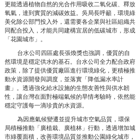
更能透過植物自然的光合作用吸收二氧化碳、釋放
氧氣，達到實質的減碳效益。吳局長呼籲，環境綠
美化除公部門投入外，還需要各企業與社區組織共
同配合投入，才能共同建構宜居的低碳城市，形成
「花園城市」。
台水公司四區處長張煥獎也強調，優質的自
然環境是穩定供水的基石。台水公司全力配合政府
政策，除了提供優質廠區進行環境綠化，更積極推
動水資源開發與調度，並落實「降低漏水率計
畫」。透過強化給水設施的生態友善性與供水韌
性，讓台灣在面對極端氣候的旱情考驗時，依然能
穩定守護每一滴珍貴的水資源。
為因應氣候變遷並提升城市空氣品質，環保
局積極推動「廣植栽、廣植林」行動，透過增加城
市綠覆面積，改善環境品質並推動公園綠化城市，