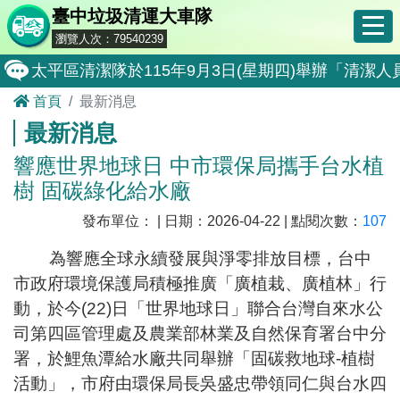
臺中垃圾清運大車隊
瀏覽人次：79540239
太平區清潔隊於115年9月3日(星期四)舉辦「清
首頁
最新消息
8月17日北屯區清潔隊更新垃圾收運班表
最新消息
臺中市政府環境保護局城鎮韌性(防空)演習期間垃
響應世界地球日 中市環保局攜手台水植
8月10日南屯區清潔隊更新垃圾收運班表
樹 固碳綠化給水廠
8月10日14:30至15:00防空演習行動網路降速演練
發布單位： | 日期：2026-04-22 | 點閱次數：
107
霧峰區清潔隊於115年8月25日(星期二)舉辦「
為響應全球永續發展與淨零排放目標，台中
大肚區清潔隊於115年8月25日(星期二)舉辦「
市政府環境保護局積極推廣「廣植栽、廣植林」行
動，於今(22)日「世界地球日」聯合台灣自來水公
北屯區清潔隊於115年8月11日(星期二)舉辦「
司第四區管理處及農業部林業及自然保育署台中分
外埔區清潔隊於115年8月18日(星期二)舉辦「
署，於鯉魚潭給水廠共同舉辦「固碳救地球-植樹
石岡區清潔隊於115年8月18日(星期二)舉辦「清
活動」，市府由環保局長吳盛忠帶領同仁與台水四