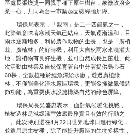
區處長張煥獎一同親手種下原生樹苗，象徵政府企
東勢區清潔隊於115年8月18日(星期二)舉辦「清
業一心，共同為台中市築起固碳綠牆屏障。
全民監督公共工程施工品質, 請撥打通報專線0800-00
環保局表示，「穀雨」是二十四節氣之一，
防堵非洲豬瘟總動員，因應非洲豬瘟疫情，市民端
此節氣意味著寒潮天氣已結束，天氣逐漸溫和，且
因應非洲豬瘟疫情，市民端廚餘收運排出方式不變
雨水逐漸增多，利於農作穀物的生長，也是「廣植
西屯區清潔隊於115年9月1日(星期二)舉辦「清潔
栽、廣植林」的好時機，利用大自然雨水來澆灌大
地，讓植物有良好生機，並可自然成長且茁壯。此
次活動由林業及自然保育署台中分署提供烏心石
60棵，全數植種於鯉魚潭給水廠，透過廣植綠
林，不僅能美化淨水廠區環境，更能發揮微氣候調
節功能，為重要供水設施構築自然的綠色屏障。
環保局長吳盛忠表示，面對氣候暖化挑戰，
植樹造林是減緩溫室效應最務實且有效的行動之
一。此次特別選在4月22日世界地球日進行綠化，
並選用原生樹種，除了能提升廠區的生物多樣性，