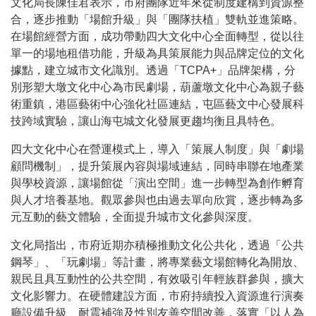
文化局長陳佳君表示，市府團隊近年來從制度建構到資源整
合，逐步推動「場館升級」與「團隊扶植」雙軌並進策略。
在場館經營方面，成功帶動四大文化中心全面轉型，從以往
單一的場地租借功能，升級為具策展能力與品牌定位的文化
據點，建立城市文化識別。透過「TCPA+」品牌架構，分
別形塑大墩文化中心為市民劇場，葫蘆墩文化中心為親子藝
術重鎮，港區藝術中心強化社區連結，屯區藝文中心發展科
技跨域實驗，讓山海屯城文化發展更趨均衡且具特色。
四大文化中心在營運模式上，導入「策展人制度」與「劇場
顧問機制」，提升策展內容與場域連結，同時串聯在地產業
與學校資源，讓場館從「演出空間」進一步轉型為創作孵育
與人才培養基地。觀眾參與也由過去單向欣賞，逐步轉為多
元互動的藝文體驗，全面提升城市文化參與深度。
文化局指出，市府近期亦積極推動文化公共化，透過「公共
鋼琴」、「玩劇場」等計畫，將專業藝文場館轉化為開放、
親民且具互動性的公共空間，有效吸引年輕族群參與，擴大
文化影響力。在硬體建設方面，市府持續投入資源進行演奏
廳設備升級、耐震補強及性別友善空間改善，落實「以人為