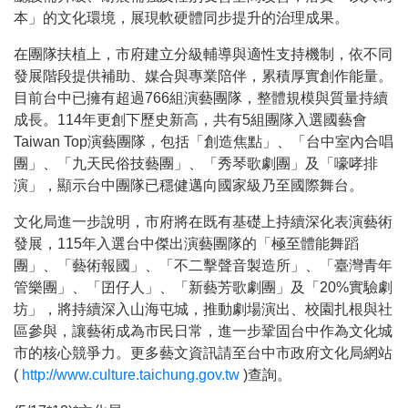
本」的文化環境，展現軟硬體同步提升的治理成果。
在團隊扶植上，市府建立分級輔導與適性支持機制，依不同
發展階段提供補助、媒合與專業陪伴，累積厚實創作能量。
目前台中已擁有超過766組演藝團隊，整體規模與質量持續
成長。114年更創下歷史新高，共有5組團隊入選國藝會
Taiwan Top演藝團隊，包括「創造焦點」、「台中室內合唱
團」、「九天民俗技藝團」、「秀琴歌劇團」及「嚎哮排
演」，顯示台中團隊已穩健邁向國家級乃至國際舞台。
文化局進一步說明，市府將在既有基礎上持續深化表演藝術
發展，115年入選台中傑出演藝團隊的「極至體能舞蹈
團」、「藝術報國」、「不二擊聲音製造所」、「臺灣青年
管樂團」、「囝仔人」、「新藝芳歌劇團」及「20%實驗劇
坊」，將持續深入山海屯城，推動劇場演出、校園扎根與社
區參與，讓藝術成為市民日常，進一步鞏固台中作為文化城
市的核心競爭力。更多藝文資訊請至台中市政府文化局網站
(
http://www.culture.taichung.gov.tw
)查詢。