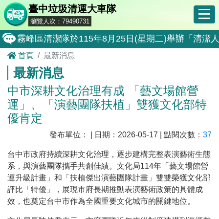
臺中垃圾清運大車隊
瀏覽人次：79490731
霧峰區清潔隊於115年8月25日(星期二)舉辦「
首頁
最新消息
大肚區清潔隊於115年8月25日(星期二)舉辦「
最新消息
北屯區清潔隊於115年8月11日(星期二)舉辦「
中市深耕文化治理有成 「藝文場館營
外埔區清潔隊於115年8月18日(星期二)舉辦「
運」、「演藝團隊扶植」雙獲文化部特
石岡區清潔隊於115年8月18日(星期二)舉辦「清
優肯定
東勢區清潔隊於115年8月18日(星期二)舉辦「清
發布單位： | 日期：2026-05-17 | 點閱次數：
37
全民監督公共工程施工品質, 請撥打通報專線0800-00
台中市政府持續深耕文化治理，逐步建構完整表演藝術生態
系，與演藝團隊攜手共創佳績。文化局114年「藝文場館營
防堵非洲豬瘟總動員，因應非洲豬瘟疫情，市民端
運升級計畫」和「扶植傑出演藝團隊計畫」雙雙榮獲文化部
因應非洲豬瘟疫情，市民端廚餘收運排出方式不變
評比「特優」，展現市府長期推動表演藝術政策的具體成
效，也奠定台中市作為全國重要文化城市的關鍵地位。
8月10日14:30至15:00防空演習行動網路降速演練