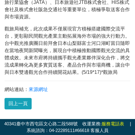
旅行業協會（JATA）、日本旅遊社JTB株式會社、HIS株式
會社及株式會社阪急交通社等重要單位，積極爭取送客合作
與市場資源。
觀旅局補充，此次成果不僅展現官方積極搭建國際交流平
台，更彰顯民間觀光產業主動拓展海外市場的強大行動力。
台中觀光推廣團日前拜會日本山梨縣富士河口湖町當日隨即
在當地夜間新聞曝光，展現台中積極推動國際觀光交流的具
體成效。未來市府將持續攜手觀光產業夥伴深化合作，將交
流成果轉化為更多實質送客、產品合作與市場商機，讓台中
與日本雙邊觀光合作持續開花結果。(5/19*17)*觀旅局
網站連結：
來源網址
回上一頁
40341臺中市西屯區文心路二段588號 收運業務:
服務電話表
|
系統諮詢：04-22289111#66618 客服人員