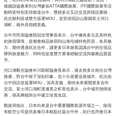
後續該協會來到台灣參加ATTA國際旅展、ITF國際旅展等活
動時皆特別安排順道台中。歷經多次互訪交流與情誼累積，
此次順利促成雙方簽署MOU，並安排回訪山梨縣富士河口
湖町，格外具指標意義。
台中市民宿協會陸冠全理事長表示，台中擁有多元且具特色
的旅宿環境，從都會精品旅宿到山海屯城特色民宿，各具魅
力，期待透過此次合作，讓更多日本旅客認識台中的住宿品
牌與旅遊魅力，同時也促進雙方業者經驗交流與服務品質提
升。
河口湖觀光協會外川凱昭協會長表示，過去曾多次前往台灣
推廣，對台中留下深刻印象，也十分喜愛這座城市。此次由
台中回訪並簽署MOU，深具意義，期待未來展開更多合作
交流。富士河口湖町渡邊英之町長也表示，台中城市熱情友
善，很高興能與台中建立珍貴友誼。
觀旅局指出，日本向來是台中重要國際客源市場之一。除現
有航空公司提供多條日本航點往返台中外，此行也拜會日本