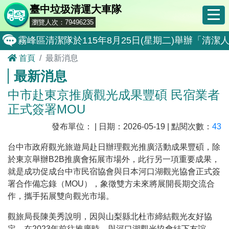
臺中垃圾清運大車隊
瀏覽人次：79496235
霧峰區清潔隊於115年8月25日(星期二)舉辦「
首頁
最新消息
大肚區清潔隊於115年8月25日(星期二)舉辦「
最新消息
北屯區清潔隊於115年8月11日(星期二)舉辦「
中市赴東京推廣觀光成果豐碩 民宿業者
外埔區清潔隊於115年8月18日(星期二)舉辦「
正式簽署MOU
石岡區清潔隊於115年8月18日(星期二)舉辦「清
發布單位： | 日期：2026-05-19 | 點閱次數：
43
東勢區清潔隊於115年8月18日(星期二)舉辦「清
台中市政府觀光旅遊局赴日辦理觀光推廣活動成果豐碩，除
全民監督公共工程施工品質, 請撥打通報專線0800-00
於東京舉辦B2B推廣會拓展市場外，此行另一項重要成果，
就是成功促成台中市民宿協會與日本河口湖觀光協會正式簽
防堵非洲豬瘟總動員，因應非洲豬瘟疫情，市民端
署合作備忘錄（MOU），象徵雙方未來將展開長期交流合
因應非洲豬瘟疫情，市民端廚餘收運排出方式不變
作，攜手拓展雙向觀光市場。
8月10日14:30至15:00防空演習行動網路降速演練
觀旅局長陳美秀說明，因與山梨縣北杜市締結觀光友好協
定，在2023年前往推廣時，與河口湖觀光協會結下友誼，