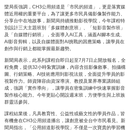
欒局長強調，CH3公用頻道是「市民的頻道」，更是落實媒
體近用權的重要平台，為了讓更多市民具備影像製作能力、
分享台中在地故事，新聞局持續推動影視學院，今年課程特
別設計三大主題班別「多媒體創意班」、「短影音製作班」
及「自媒體行銷班」，全面導入AI工具，涵蓋AI腳本生成、
AI影音剪輯，以及自媒體面對AI挑戰的因應策略，讓學員在
創作與行銷上都能掌握最新趨勢。
新聞局表示，此系列課程自即日起至7月7日止開放報名，全
程免費，提供32小時紮實訓練，內容含括影像敘事、拍攝構
圖、行銷策略、AI技術應用到影視法規，全面提升學員的影
視製作力。師資陣容由資深導演、教授及業界專業講師組
成，強調「實作導向」，讓學員在密集訓練中快速掌握影音
製作核心能力。今年更貼心開設週末班，方便學生與上班族
群靈活參與。
課程結業後，凡具教育性、公益性或藝文性的學員作品，皆
有機會在CH3公用頻道播出，讓創意被全台中市民看見。新
聞局指出，「公用頻道影視學院」不僅是一次寶貴的學習機