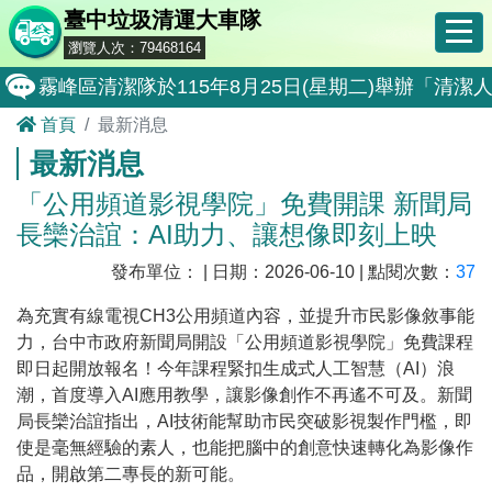
臺中垃圾清運大車隊
瀏覽人次：79468164
霧峰區清潔隊於115年8月25日(星期二)舉辦「
首頁
最新消息
大肚區清潔隊於115年8月25日(星期二)舉辦「
最新消息
北屯區清潔隊於115年8月11日(星期二)舉辦「
「公用頻道影視學院」免費開課 新聞局
外埔區清潔隊於115年8月18日(星期二)舉辦「
長欒治誼：AI助力、讓想像即刻上映
石岡區清潔隊於115年8月18日(星期二)舉辦「清
發布單位： | 日期：2026-06-10 | 點閱次數：
37
東勢區清潔隊於115年8月18日(星期二)舉辦「清
為充實有線電視CH3公用頻道內容，並提升市民影像敘事能
全民監督公共工程施工品質, 請撥打通報專線0800-00
力，台中市政府新聞局開設「公用頻道影視學院」免費課程
即日起開放報名！今年課程緊扣生成式人工智慧（AI）浪
防堵非洲豬瘟總動員，因應非洲豬瘟疫情，市民端
潮，首度導入AI應用教學，讓影像創作不再遙不可及。新聞
因應非洲豬瘟疫情，市民端廚餘收運排出方式不變
局長欒治誼指出，AI技術能幫助市民突破影視製作門檻，即
使是毫無經驗的素人，也能把腦中的創意快速轉化為影像作
8月10日14:30至15:00防空演習行動網路降速演練
品，開啟第二專長的新可能。