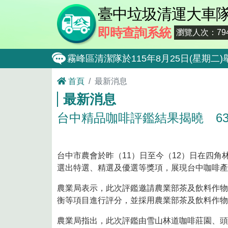
臺中垃圾清運大車
即時查詢系統
瀏覽人次：794
霧峰區清潔隊於115年8月25日(星
大肚區清潔隊於115年8月25日(星期
首頁
最新消息
最新消息
北屯區清潔隊於115年8月11日(星
台中精品咖啡評鑑結果揭曉 6
外埔區清潔隊於115年8月18日(星
石岡區清潔隊於115年8月18日(星期
東勢區清潔隊於115年8月18日(星期
台中市農會於昨（11）日至今（12）日在四角
選出特選、精選及優選等獎項，展現台中咖啡產
全民監督公共工程施工品質, 請撥打通報專線0
農業局表示，此次評鑑邀請農業部茶及飲料作物
防堵非洲豬瘟總動員，因應非洲豬瘟疫
衡等項目進行評分，並採用農業部茶及飲料作物
因應非洲豬瘟疫情，市民端廚餘收運排
農業局指出，此次評鑑由雪山林道咖啡莊園、頭