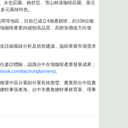
雲山莊、水也莊園、賴舒芸、雪山林道咖啡莊園、萊元
與多元風味特色。
岡等地區，目前已成立4個產銷班，約106位咖
地咖啡產業持續朝高品質、高附加價值方向發
友詳細風味分析及烘焙建議，協助掌握市場需求
往參訪體驗，認識台中在地咖啡產業發展成果；
cebook.com/taichungfarmers
)。
糧署中區分署副分署長徐惠瑩、農業部台中區農
總幹事張東海、台中市農會總幹事林育葦、理事