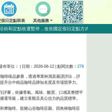
定假日定點班表
其他服務
夜間沿街和定點收運暫停，改依國定假日定點方式收運。
點暫停收運，夜間沿街正常收運。
夜間沿街和定點收運暫停，改依國定假日定點方式收運。
夜間沿街和定點收運暫停，改依國定假日定點方式收運。
運一日。
發布單位： | 日期：2026-06-12 | 點閱次數：
276
運一日。
3件咖啡樣品參賽，透過專業杯測及嚴謹評比，評
提升台中精品咖啡品牌知名度及市場競爭力。
擔任評審，依據香氣、風味、酸質、口感及整體平
量，排出前瀝乾水分做好回收更佳好。
優選等級，建立客觀且具公信力的品質標準。
好回收更佳好。
和摩咖啡、龍豬山谷咖啡莊園、四角林咖啡莊