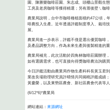
8月10日14:30至15:00防空演習行
園、陳勝樂咖啡莊園、朱志成、頭櫃山景觀生態咖啡
工房及老房咖啡等獲得精選；另有厝後壁ㄟ咖啡
農業局說明，台中市咖啡種植面積約47公頃，年
啡農投入生產。近年透過評鑑制度導入、栽培技
展。
農業局進一步表示，評鑑不僅是選出優質咖啡，
及產品調整方向，作為未來生產與後製精進的重
農業局補充，此次活動於四角林咖啡莊園辦理，
如有選購需求，也可直接向得獎咖啡農洽詢購買
今日評鑑活動由農業局作物生產科科長黃玉君到
業改良場助理研究員許晴情共同揭曉評鑑成績；
黃慶榮，以及東勢區農會、新社區農會代表等人
(6/12*6)*農業局
網站連結：
來源網址