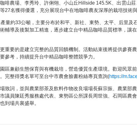
動網路降速演練，請預為因應
農場、李秀玲、許俐翎、小山丘Hillside 145.5K、出
等27名獲得優選，充分展現台中在地咖啡農友深厚的栽培技術
產量約33公噸，主要分布於和平、新社、東勢、太平、后里及石
術輔導及後製加工精進，逐步建立台中精品咖啡品質標準，讓在
更重要的是建立完整的品質回饋機制。活動結束後將提供參賽農
要參考，持續提升台中精品咖啡整體競爭力。
園區兼顧生態保育與有機栽培，營造優質生產環境。歡迎民眾前
。完整得獎名單可至台中市農會臉書粉絲專頁查詢(
https://m.fa
場致詞，並與農業部茶及飲料作物改良場場長蘇宗振、農業部農
市議員陳廷秀服務處代表、東勢區公所課長周世強、石岡區農會
也到場共襄盛舉。