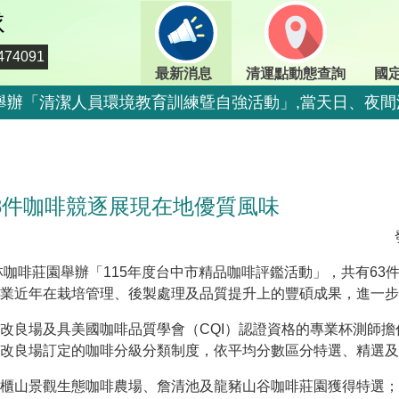
隊
74091
最新消息
清運點動態查詢
國
期二)舉辦「清潔人員環境教育訓練曁自強活動」,當天日、
二)舉辦「清潔人員環境教育訓練曁自強活動」,當天定時定
期二)舉辦「清潔人員環境教育訓練曁自強活動」,當天日、
3件咖啡競逐展現在地優質風味
期二)舉辦「清潔人員環境教育訓練曁自強活動」,當天日、
二)舉辦「清潔人員環境教育訓練曁自強活動」,當天停止收
二)舉辦「清潔人員環境教育訓練曁自強活動」,當天停止收
林咖啡莊園舉辦「115年度台中市精品咖啡評鑑活動」，共有6
業近年在栽培管理、後製處理及品質提升上的豐碩成果，進一步
800-009609
改良場及具美國咖啡品質學會（CQI）認證資格的專業杯測師
情，市民端廚餘收運排出方式不變，呼籲民眾一起惜食減
改良場訂定的咖啡分級分類制度，依平均分數區分特選、精選及
出方式不變，呼籲民眾一起惜食減量，排出前瀝乾水分做
櫃山景觀生態咖啡農場、詹清池及龍豬山谷咖啡莊園獲得特選；