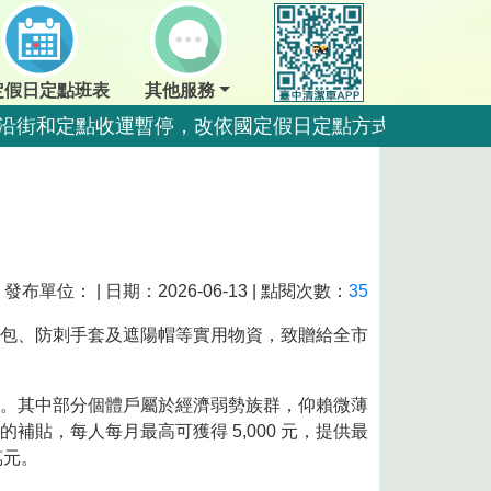
定假日定點班表
其他服務
夜間沿街和定點收運暫停，改依國定假日定點方式收運。
點暫停收運，夜間沿街正常收運。
夜間沿街和定點收運暫停，改依國定假日定點方式收運。
夜間沿街和定點收運暫停，改依國定假日定點方式收運。
運一日。
發布單位： | 日期：2026-06-13 | 點閱次數：
35
運一日。
包、防刺手套及遮陽帽等實用物資，致贈給全市
。其中部分個體戶屬於經濟弱勢族群，仰賴微薄
量，排出前瀝乾水分做好回收更佳好。
貼，每人每月最高可獲得 5,000 元，提供最
萬元。
好回收更佳好。