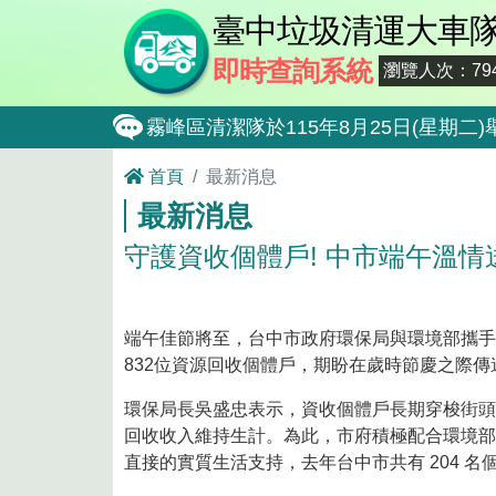
臺中垃圾清運大車
即時查詢系統
瀏覽人次：794
霧峰區清潔隊於115年8月25日(星
大肚區清潔隊於115年8月25日(星期
首頁
最新消息
最新消息
北屯區清潔隊於115年8月11日(星
守護資收個體戶! 中市端午溫情
外埔區清潔隊於115年8月18日(星
石岡區清潔隊於115年8月18日(星期
東勢區清潔隊於115年8月18日(星期
端午佳節將至，台中市政府環保局與環境部攜手
832位資源回收個體戶，期盼在歲時節慶之際
全民監督公共工程施工品質, 請撥打通報專線0
環保局長吳盛忠表示，資收個體戶長期穿梭街頭
防堵非洲豬瘟總動員，因應非洲豬瘟疫
回收收入維持生計。為此，市府積極配合環境部推
直接的實質生活支持，去年台中市共有 204 名個
因應非洲豬瘟疫情，市民端廚餘收運排