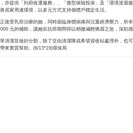
動網路降速演練，請預為因應
，亦提供「到府收運服務」、「微型保險投保」及「環境巡迴服
善居家周邊環境，以多元方式支持個體戶穩定生活。
正接受乳癌治療的她，同時面臨身體病痛與沉重經濟壓力，所幸
,000 元的補助，讓她在抗癌期間得以稍微減輕燃眉之急，深刻
單清潔並做好分類，除了交由清潔隊或希望資收站處理外，也可
帶來實質幫助。
(6/13*19)環保局