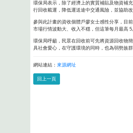
8月10日14:30至15:00防空演習行
環保局表示，除了經濟上的實質補貼及物資補充
行回收載運，降低運送途中交通風險，並協助改
參與此計畫的資收個體戶廖女士感性分享，目前
市場行情波動大、收入不穩，但這筆每月最高 5
環保局呼籲，民眾在回收前可先將資源回收物簡
具社會愛心，在守護環境的同時，也為弱勢族群
網站連結：
來源網址
回上一頁