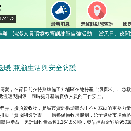
隊
74173
最新消息
清運點動態查詢
國
期二)舉辦「清潔人員環境教育訓練曁自強活動」,當天日、
二)舉辦「清潔人員環境教育訓練曁自強活動」,當天定時定
期二)舉辦「清潔人員環境教育訓練曁自強活動」,當天日、
送暖 兼顧生活與安全防護
期二)舉辦「清潔人員環境教育訓練曁自強活動」,當天日、
二)舉辦「清潔人員環境教育訓練曁自強活動」,當天停止收
二)舉辦「清潔人員環境教育訓練曁自強活動」,當天停止收
傳愛，在節日前夕特別準備了外埔區在地特產「湖底米」、急救
傳遞溫暖與關懷，同時提升基層資收人員的工作安全。
800-009609
巷弄，撿拾資收物，是城市資源循環體系中不可或缺的重要力量
情，市民端廚餘收運排出方式不變，呼籲民眾一起惜食減
動「資收關懷計畫」，構築保價收購機制，給予優於市場價格的補
體戶受益，累計回收量高達1,164.8公噸，發放補助金額約950
出方式不變，呼籲民眾一起惜食減量，排出前瀝乾水分做