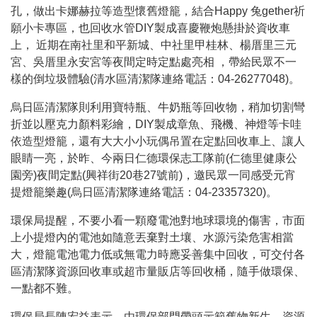
孔，做出卡娜赫拉等造型懷舊燈籠，結合Happy 兔gether祈
願小卡專區，也回收水管DIY製成喜慶鞭炮懸掛於資收車
上， 近期在南社里和平新城、中社里甲桂林、楊厝里三元
宮、吳厝里永安宮等夜間定時定點處亮相 ，帶給民眾不一
樣的倒垃圾體驗(清水區清潔隊連絡電話：04-26277048)。
烏日區清潔隊則利用寶特瓶、牛奶瓶等回收物，稍加切割彎
折並以壓克力顏料彩繪，DIY製成章魚、飛機、神燈等卡哇
依造型燈籠，還有大大小小玩偶吊置在定點回收車上、讓人
眼睛一亮，於昨、今兩日仁德環保志工隊前(仁德里健康公
園旁)夜間定點(興祥街20巷27號前)，邀民眾一同感受元宵
提燈籠樂趣(烏日區清潔隊連絡電話：04-23357320)。
環保局提醒，不要小看一顆廢電池對地球環境的傷害，市面
上小提燈內的電池如隨意丟棄對土壤、水源污染危害相當
大，燈籠電池電力低或無電力時應妥善集中回收，可交付各
區清潔隊資源回收車或超市量販店等回收桶，隨手做環保、
一點都不難。
環保局長陳宏益表示，由環保部門帶頭示範舊物新生、資源