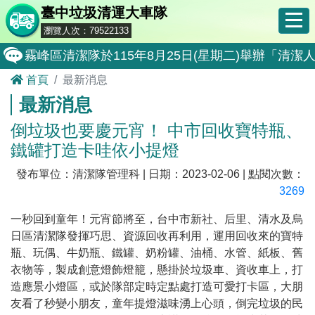
臺中垃圾清運大車隊
瀏覽人次：79522133
霧峰區清潔隊於115年8月25日(星期二)舉辦「
首頁
最新消息
大肚區清潔隊於115年8月25日(星期二)舉辦「
最新消息
北屯區清潔隊於115年8月11日(星期二)舉辦「
倒垃圾也要慶元宵！ 中市回收寶特瓶、
外埔區清潔隊於115年8月18日(星期二)舉辦「
鐵罐打造卡哇依小提燈
石岡區清潔隊於115年8月18日(星期二)舉辦「清
發布單位：清潔隊管理科 | 日期：2023-02-06 | 點閱次數：
東勢區清潔隊於115年8月18日(星期二)舉辦「清
3269
全民監督公共工程施工品質, 請撥打通報專線0800-00
一秒回到童年！元宵節將至，台中市新社、后里、清水及烏
日區清潔隊發揮巧思、資源回收再利用，運用回收來的寶特
防堵非洲豬瘟總動員，因應非洲豬瘟疫情，市民端
瓶、玩偶、牛奶瓶、鐵罐、奶粉罐、油桶、水管、紙板、舊
因應非洲豬瘟疫情，市民端廚餘收運排出方式不變
衣物等，製成創意燈飾燈籠，懸掛於垃圾車、資收車上，打
造應景小燈區，或於隊部定時定點處打造可愛打卡區，大朋
8月10日14:30至15:00防空演習行動網路降速演練
友看了秒變小朋友，童年提燈滋味湧上心頭，倒完垃圾的民