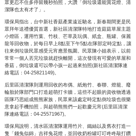
眾更忍不住多停留幾秒拍照，大讚「倒垃圾還能賞花燈、清
潔隊也太有才了」。
環保局指出，台中新社香菇產業遠近馳名，新春期間更是民
眾拜年送禮優質首選，新社區清潔隊特地打造菇菇草屋主題
小燈區，運用竹葉、竹枝、芒草及玩偶、紙盒、瓶罐、保麗
龍等回收物，於每日早上8點至下午5點在隊部定時定點，讓
往來倒垃圾民眾感受元宵應景氛圍。民眾陳小姐表示，以前
常常一個人丟完垃圾就趕快離開，這次發現有可愛的草屋和
香菇，倒垃圾還可以帶小孩一起過來拍照(新社區清潔隊連
絡電話：04-25821149)。
后里區清潔隊則運用回收的布偶、紙炮竹、春聯、燈籠、廢
輪胎於隊部門口打造超萌打卡牆，這些不起眼的資收物透過
區隊巧思組成熊熊家族，民眾來該處定時定點倒垃圾也很樂
意拿起手機拍照，與超萌熊熊們一起歡慶元宵(后里區清潔
隊連絡電話：04-25571967)。
環保局說明，清水區清潔隊運用竹片、鐵絲以及舊衣打造一
隻「錢兔似錦」吉祥兔花燈，並回收奶粉罐叮叮咚咚敲打鑽