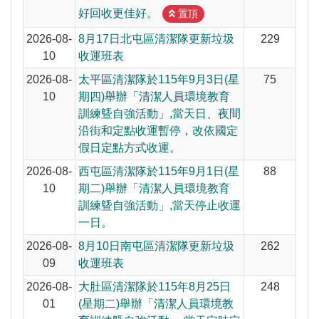
防堵非洲豬瘟總動員，因應非洲豬瘟疫情，市民端
好回收更佳好。
置頂
因應非洲豬瘟疫情，市民端廚餘收運排出方式不變
2026-08-
8月17日北屯區清潔隊更新垃圾
229
10
收運班表
西屯區清潔隊於115年9月1日(星期二)舉辦「清潔
2026-08-
太平區清潔隊於115年9月3日(星
75
10
期四)舉辦「清潔人員環境教育
訓練曁自強活動」,當天日、夜間
沿街和定點收運暫停，改依國定
假日定點方式收運。
2026-08-
西屯區清潔隊於115年9月1日(星
88
10
期二)舉辦「清潔人員環境教育
訓練曁自強活動」,當天停止收運
一日。
2026-08-
8月10日南屯區清潔隊更新垃圾
262
09
收運班表
2026-08-
大肚區清潔隊於115年8月25日
248
01
(星期二)舉辦「清潔人員環境教