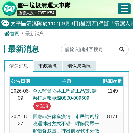
臺中垃圾清運大車隊
瀏覽人次：79571954
太平區清潔隊於115年9月3日(星期四)舉辦「清
首頁
最新消息
8月17日北屯區清潔隊更新垃圾收運班表
8月10日南屯區清潔隊更新垃圾收運班表
最新消息
霧峰區清潔隊於115年8月25日(星期二)舉辦「
市政新聞
環保局新聞
清運消息
大肚區清潔隊於115年8月25日(星期二)舉辦「
北屯區清潔隊於115年8月11日(星期二)舉辦「
公告日期
主題
點閱次數
外埔區清潔隊於115年8月18日(星期二)舉辦「
2026-06-
全民監督公共工程施工品質, 請
1149
09
撥打通報專線0800-009609
石岡區清潔隊於115年8月18日(星期二)舉辦「清
置頂
東勢區清潔隊於115年8月18日(星期二)舉辦「清
2025-10-
因應非洲豬瘟疫情，市民端廚餘
8171
27
收運排出方式不變，呼籲民眾一
全民監督公共工程施工品質, 請撥打通報專線0800-00
起惜食減量，排出前瀝乾水分做