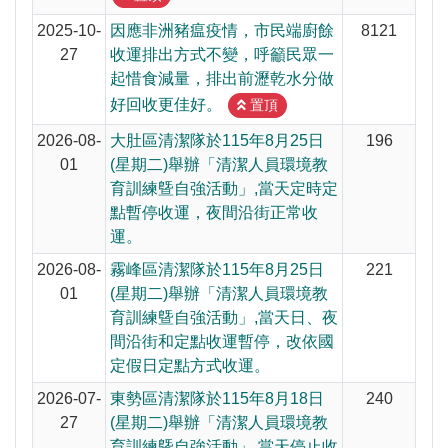
2025-10-
因應非洲豬瘟疫情，市民端廚餘
8121
27
收運排出方式不變，呼籲民眾一
起惜食減量，排出前瀝乾水分做
好回收更佳好。
置頂
2026-08-
大肚區清潔隊於115年8月25日
196
01
(星期二)舉辦「清潔人員環境教
育訓練曁自強活動」,當天定時定
點暫停收運，夜間沿街正常收
運。
2026-08-
霧峰區清潔隊於115年8月25日
221
01
(星期二)舉辦「清潔人員環境教
育訓練曁自強活動」,當天日、夜
間沿街和定點收運暫停，改依國
定假日定點方式收運。
2026-07-
東勢區清潔隊於115年8月18日
240
27
(星期二)舉辦「清潔人員環境教
育訓練曁自強活動」,當天停止收