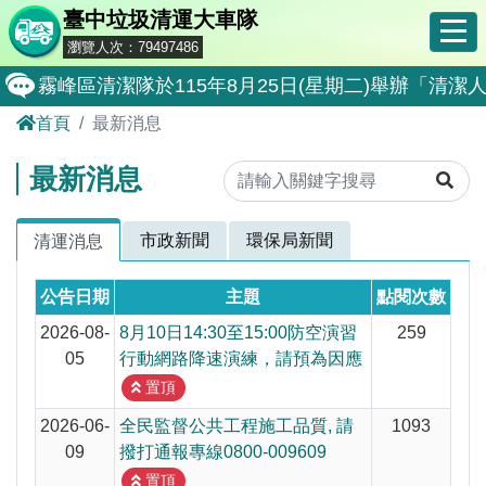
臺中垃圾清運大車隊
瀏覽人次：79497486
霧峰區清潔隊於115年8月25日(星期二)舉辦「
首頁
最新消息
大肚區清潔隊於115年8月25日(星期二)舉辦「
北屯區清潔隊於115年8月11日(星期二)舉辦「
最新消息
外埔區清潔隊於115年8月18日(星期二)舉辦「
市政新聞
環保局新聞
清運消息
石岡區清潔隊於115年8月18日(星期二)舉辦「清
東勢區清潔隊於115年8月18日(星期二)舉辦「清
公告日期
主題
點閱次數
全民監督公共工程施工品質, 請撥打通報專線0800-00
2026-08-
8月10日14:30至15:00防空演習
259
05
行動網路降速演練，請預為因應
防堵非洲豬瘟總動員，因應非洲豬瘟疫情，市民端
置頂
因應非洲豬瘟疫情，市民端廚餘收運排出方式不變
2026-06-
全民監督公共工程施工品質, 請
1093
09
撥打通報專線0800-009609
8月10日14:30至15:00防空演習行動網路降速演練
置頂