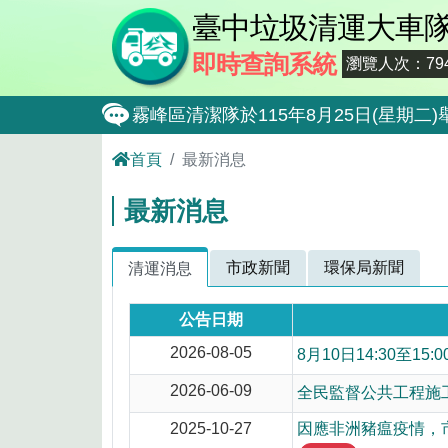
臺中垃圾清運大車
即時查詢系統
瀏覽人次：794
霧峰區清潔隊於115年8月25日(星
大肚區清潔隊於115年8月25日(星期
首頁
最新消息
北屯區清潔隊於115年8月11日(星
最新消息
外埔區清潔隊於115年8月18日(星
石岡區清潔隊於115年8月18日(星期
市政新聞
環保局新聞
清運消息
東勢區清潔隊於115年8月18日(星期
公告日期
全民監督公共工程施工品質, 請撥打通報專線0
2026-08-05
8月10日14:30至
防堵非洲豬瘟總動員，因應非洲豬瘟疫
2026-06-09
全民監督公共工程施工品
因應非洲豬瘟疫情，市民端廚餘收運排
2025-10-27
因應非洲豬瘟疫情，