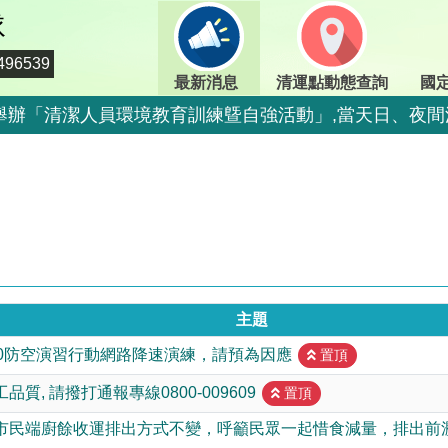
隊
96539
最新消息
清運點動態查詢
國
期二)舉辦「清潔人員環境教育訓練曁自強活動」,當天日、
二)舉辦「清潔人員環境教育訓練曁自強活動」,當天定時定
期二)舉辦「清潔人員環境教育訓練曁自強活動」,當天日、
期二)舉辦「清潔人員環境教育訓練曁自強活動」,當天日、
二)舉辦「清潔人員環境教育訓練曁自強活動」,當天停止收
二)舉辦「清潔人員環境教育訓練曁自強活動」,當天停止收
主題
800-009609
15:00防空演習行動網路降速演練，請預為因應
置頂
情，市民端廚餘收運排出方式不變，呼籲民眾一起惜食減
質, 請撥打通報專線0800-009609
置頂
出方式不變，呼籲民眾一起惜食減量，排出前瀝乾水分做
市民端廚餘收運排出方式不變，呼籲民眾一起惜食減量，排出前